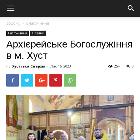
додому
Благочиння
Благочиння
Новини
Архієрейське Богослужіння
в м. Хуст
по
Хустська Єпархія
-
Лис 16, 2023
254
0