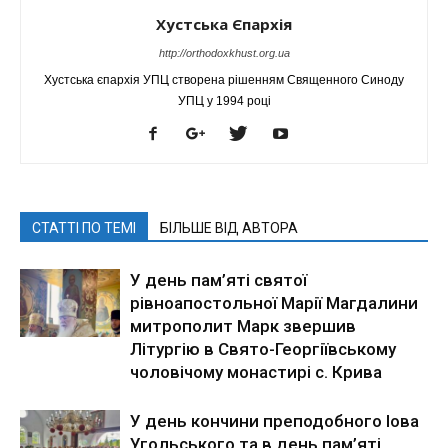
Хустська Єпархія
http://orthodoxkhust.org.ua
Хустська єпархія УПЦ створена рішенням Священного Синоду
УПЦ у 1994 році
СТАТТІ ПО ТЕМІ
БІЛЬШЕ ВІД АВТОРА
У день пам’яті святої
рівноапостольної Марії Магдалини
митрополит Марк звершив
Літургію в Свято-Георгіївському
чоловічому монастирі с. Крива
У день кончини преподобного Іова
Угольського та в день пам’яті