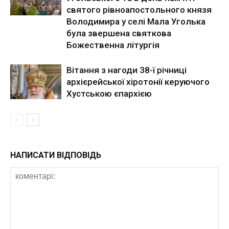
святого рівноапостольного князя
Володимира у селі Мала Уголька
була звершена святкова
Божественна літургія
Вітання з нагоди 38-ї річниці
архієрейської хіротонії керуючого
Хустською єпархією
НАПИСАТИ ВІДПОВІДЬ