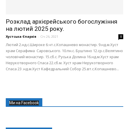
Розклад архієрейського богослужіння
на лютий 2025 року.
Хустська Єпархія
-
Січ 26, 2021
0
Лютий 2.нд.с.Широке 6.чт.с.Копашнево монастир. 9.нд.м.Хуст
храм Серафима Саровського. 10.пн.с. Буштино 12.ср.с.Велятино
чоловічий монастир. 15.сб.с. Руська Долина 16.нд.м.Хуст храм
Нерукотворного Спаса 22.сб.м. Хуст храм Нерукотворного
Спаса 23 .нд.м.Хуст Кафедральний Собор 25.вт.с.Копашнево...
Ми на Facebook