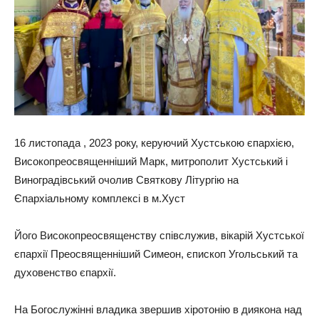
16 листопада , 2023 року, керуючий Хустською єпархією,
Високопреосвященніший Марк, митрополит Хустський і
Виноградівський очолив Святкову Літургію на
Єпархіальному комплексі в м.Хуст
Його Високопреосвященству співслужив, вікарій Хустської
єпархії Преосвященніший Симеон, єпископ Угольський та
духовенство єпархії.
На Богослужінні владика звершив хіротонію в диякона над