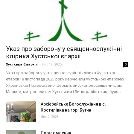
Указ про заборону у священнослужінні
клірика Хустської єпархії
Хустська Єпархія
-
Лис 18, 2025
0
Указ про заборону у священнослужінні клірика Хустської
єпархії 18 листопада 2025 року керуючим Хустською єпархією
Української Православної Церкви, високопреосвященнішим
Марком, митрополитом Хустським і Виноградівським, було...
Архієрейське Богослужіння в с.
Костилівка на горі Бутин
Лис 2, 2023
Повідомлення