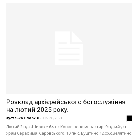
Розклад архієрейського богослужіння
на лютий 2025 року.
Хустська Єпархія
-
Січ 26, 2021
0
Лютий 2.нд.с.Широке 6.чт.с.Копашнево монастир. 9.нд.м.Хуст
храм Серафима Саровського. 10.пн.с. Буштино 12.ср.с.Велятино