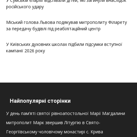
У Сумській єпархії відспівали дітей, які загинули внаслідок
російського удару
Міський голова Львова подякував митрополиту Філарету
за передачу будівлі під реабілітаційний центр
У Київських духовних школах підбили підсумки вступної
кампанії 2026 року
Найпопулярні сторінки
У день пам’яті святої рівноапостольної Марії Магдалини
митрополит Марк звершив Літургію в Свято-
Георгіївському чоловічому монастирі с. Крива