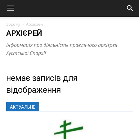
додому
Архієрей
АРХІЄРЕЙ
Інформація про діяльність правлячого архієрея
Хустської Єпархії
немає записів для
відображення
АКТУАЛЬНЕ