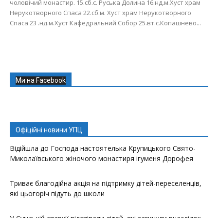
чоловічий монастир. 15.сб.с. Руська Долина 16.нд.м.Хуст храм
Нерукотворного Спаса 22.сб.м. Хуст храм Нерукотворного
Спаса 23 .нд.м.Хуст Кафедральний Собор 25.вт.с.Копашнево...
Ми на Facebook
Офіційні новини УПЦ
Відійшла до Господа настоятелька Крупицького Свято-
Миколаївського жіночого монастиря ігуменя Дорофея
Триває благодійна акція на підтримку дітей-переселенців,
які цьогоріч підуть до школи