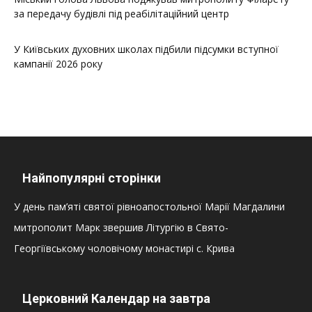
за передачу будівлі під реабілітаційний центр
У Київських духовних школах підбили підсумки вступної
кампанії 2026 року
Найпопулярні сторінки
У день пам’яті святої рівноапостольної Марії Магдалини
митрополит Марк звершив Літургію в Свято-
Георгіївському чоловічому монастирі с. Крива
Церковний Календар на завтра