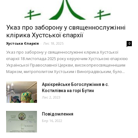
Указ про заборону у священнослужінні
клірика Хустської єпархії
Хустська Єпархія
-
Лис 18, 2025
0
Указ про заборону у священнослужінні клірика Хустської
єпархії 18 листопада 2025 року керуючим Хустською єпархією
Української Православної Церкви, високопреосвященнішим
Марком, митрополитом Хустським і Виноградівським, було...
Архієрейське Богослужіння в с.
Костилівка на горі Бутин
Лис 2, 2023
Повідомлення
Бер 16, 2022