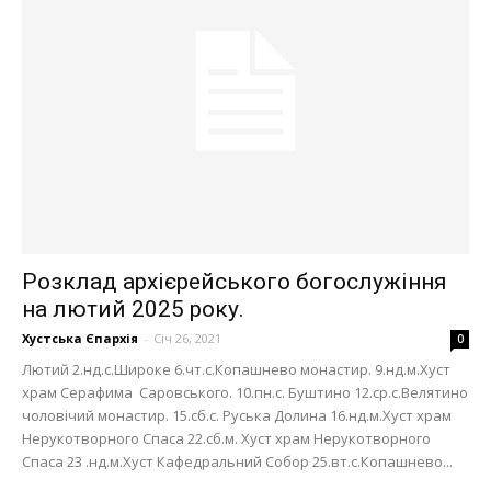
Розклад архієрейського богослужіння
на лютий 2025 року.
Хустська Єпархія
-
Січ 26, 2021
0
Лютий 2.нд.с.Широке 6.чт.с.Копашнево монастир. 9.нд.м.Хуст
храм Серафима Саровського. 10.пн.с. Буштино 12.ср.с.Велятино
чоловічий монастир. 15.сб.с. Руська Долина 16.нд.м.Хуст храм
Нерукотворного Спаса 22.сб.м. Хуст храм Нерукотворного
Спаса 23 .нд.м.Хуст Кафедральний Собор 25.вт.с.Копашнево...