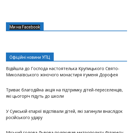
Ми на Facebook
Офіційні новини УПЦ
Відійшла до Господа настоятелька Крупицького Свято-
Миколаївського жіночого монастиря ігуменя Дорофея
Триває благодійна акція на підтримку дітей-переселенців,
які цьогоріч підуть до школи
У Сумській єпархії відспівали дітей, які загинули внаслідок
російського удару
Міський голова Львова подякував митрополиту Філарету