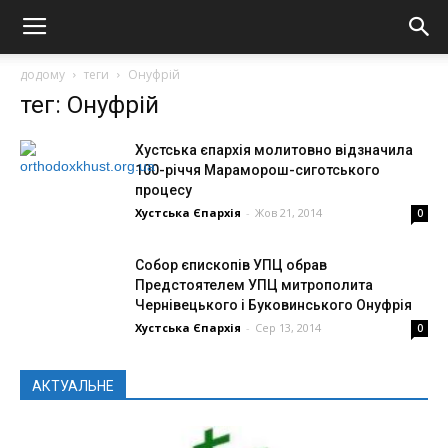
додому
теги
Онуфрій
тег: Онуфрій
Хустська єпархія молитовно відзначила
100-річчя Мараморош-сиготського
процесу
Хустська Єпархія
-
Жов 21, 2014
0
Собор єпископів УПЦ обрав
Предстоятелем УПЦ митрополита
Чернівецького і Буковинського Онуфрія
Хустська Єпархія
-
Сер 13, 2014
0
АКТУАЛЬНЕ