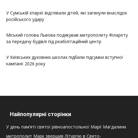
У Сумській єпархії відспівали дітей, які загинули внаслідок
російського удару
Міський голова Львова подякував митрополиту Філарету
за передачу будівлі під реабілітаційний центр
У Київських духовних школах підбили підсумки вступної
кампанії 2026 року
Найпопулярні сторінки
У день пам’яті святої рівноапостольної Марії Магдалини
митрополит Марк звершив Літургію в Свято-