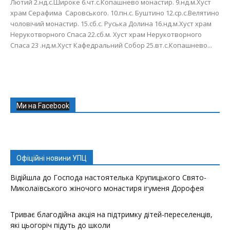
Лютий 2.нд.с.Широке 6.чт.с.Копашнево монастир. 9.нд.м.Хуст
храм Серафима Саровського. 10.пн.с. Буштино 12.ср.с.Велятино
чоловічий монастир. 15.сб.с. Руська Долина 16.нд.м.Хуст храм
Нерукотворного Спаса 22.сб.м. Хуст храм Нерукотворного
Спаса 23 .нд.м.Хуст Кафедральний Собор 25.вт.с.Копашнево...
Ми на Facebook
Офіційні новини УПЦ
Відійшла до Господа настоятелька Крупицького Свято-
Миколаївського жіночого монастиря ігуменя Дорофея
Триває благодійна акція на підтримку дітей-переселенців,
які цьогоріч підуть до школи