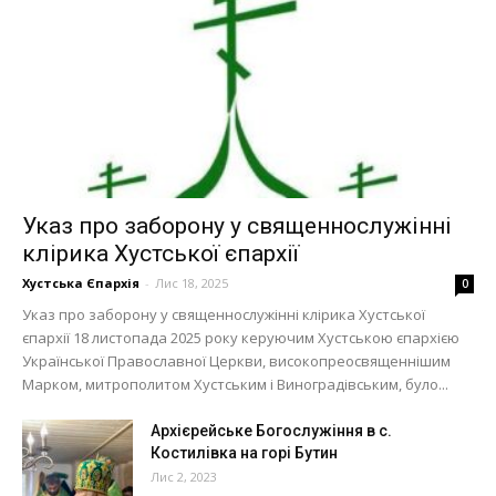
Указ про заборону у священнослужінні
клірика Хустської єпархії
Хустська Єпархія
-
Лис 18, 2025
0
Указ про заборону у священнослужінні клірика Хустської
єпархії 18 листопада 2025 року керуючим Хустською єпархією
Української Православної Церкви, високопреосвященнішим
Марком, митрополитом Хустським і Виноградівським, було...
Архієрейське Богослужіння в с.
Костилівка на горі Бутин
Лис 2, 2023