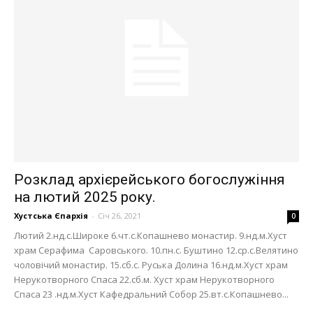
Розклад архієрейського богослужіння
на лютий 2025 року.
Хустська Єпархія
-
Січ 26, 2021
0
Лютий 2.нд.с.Широке 6.чт.с.Копашнево монастир. 9.нд.м.Хуст
храм Серафима Саровського. 10.пн.с. Буштино 12.ср.с.Велятино
чоловічий монастир. 15.сб.с. Руська Долина 16.нд.м.Хуст храм
Нерукотворного Спаса 22.сб.м. Хуст храм Нерукотворного
Спаса 23 .нд.м.Хуст Кафедральний Собор 25.вт.с.Копашнево...