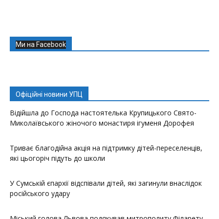
Ми на Facebook
Офіційні новини УПЦ
Відійшла до Господа настоятелька Крупицького Свято-
Миколаївського жіночого монастиря ігуменя Дорофея
Триває благодійна акція на підтримку дітей-переселенців,
які цьогоріч підуть до школи
У Сумській єпархії відспівали дітей, які загинули внаслідок
російського удару
Міський голова Львова подякував митрополиту Філарету