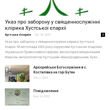
Указ про заборону у священнослужінні
клірика Хустської єпархії
Хустська Єпархія
-
Лис 18, 2025
0
Указ про заборону у священнослужінні клірика Хустської
єпархії 18 листопада 2025 року керуючим Хустською єпархією
Української Православної Церкви, високопреосвященнішим
Марком, митрополитом Хустським і Виноградівським, було...
Архієрейське Богослужіння в с.
Костилівка на горі Бутин
Лис 2, 2023
Повідомлення
Бер 16, 2022