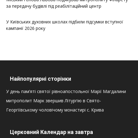
за передачу будівлі під реабілітаційний центр
У Київських духовних школах підбили підсумки вступної
кампанії 2026 року
Найпопулярні сторінки
У день пам’яті святої рівноапостольної Марії Магдалини
митрополит Марк звершив Літургію в Свято-
Георгіївському чоловічому монастирі с. Крива
Церковний Календар на завтра