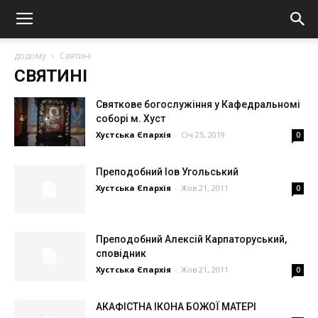
додому
Святині
СВЯТИНІ
Святкове богослужіння у Кафедральномі
соборі м. Хуст
Хустська Єпархія
-
Січ 25, 2019
0
Преподобний Іов Угольський
Хустська Єпархія
-
Жов 21, 2011
0
Преподобний Алексій Карпаторуський,
сповідник
Хустська Єпархія
-
Жов 21, 2011
0
АКАФІСТНА ІКОНА БОЖОЇ МАТЕРІ