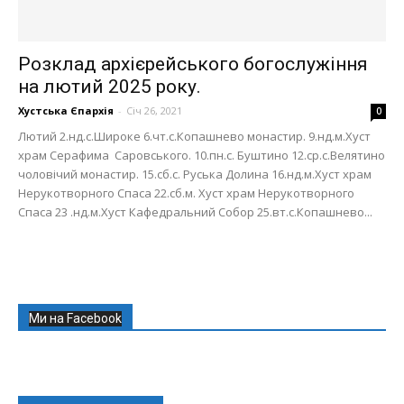
Розклад архієрейського богослужіння
на лютий 2025 року.
Хустська Єпархія
-
Січ 26, 2021
0
Лютий 2.нд.с.Широке 6.чт.с.Копашнево монастир. 9.нд.м.Хуст
храм Серафима Саровського. 10.пн.с. Буштино 12.ср.с.Велятино
чоловічий монастир. 15.сб.с. Руська Долина 16.нд.м.Хуст храм
Нерукотворного Спаса 22.сб.м. Хуст храм Нерукотворного
Спаса 23 .нд.м.Хуст Кафедральний Собор 25.вт.с.Копашнево...
Ми на Facebook