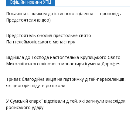
Офіційні новини УПЦ
Покаяння є шляхом до істинного зцілення — проповідь
Предстоятеля (відео)
Предстоятель очолив престольне свято
Пантелеймонівського монастиря
Відійшла до Господа настоятелька Крупицького Свято-
Миколаївського жіночого монастиря ігуменя Дорофея
Триває благодійна акція на підтримку дітей-переселенців,
які цьогоріч підуть до школи
У Сумській єпархії відспівали дітей, які загинули внаслідок
російського удару