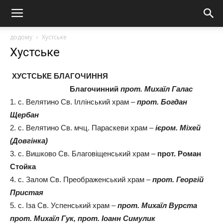
додому
Хустське
Хустське
ХУСТСЬКЕ БЛАГОЧИННЯ
Благочинний
прот. Михаїл Галас
1. с. Велятино Св. Іллінський храм –
прот. Богдан
Щербан
2. с. Велятино Св. мчц. Параскеви храм –
ієром.
Міхей
(Довгінка)
3. с. Вишково Св. Благовіщенський храм –
прот. Роман
Стойка
4. с. Залом Св. Преображенський храм –
прот. Георгій
Пристая
5. с. Іза Св. Успенський храм –
прот. Михаїл Вурста
прот. Михаїл Гук, прот. Іоанн Симулик