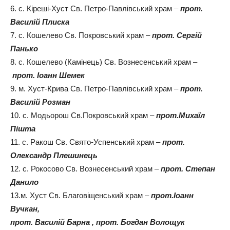
6. с. Кіреші-Хуст Св. Петро-Павлівський храм –
прот.
Василій Плиска
7. с. Кошелево Св. Покровський храм –
прот. Сергій
Панько
8. с. Кошелево (Камінець) Св. Вознесенський храм –
прот. Іоанн Шемек
9. м. Хуст-Крива Св. Петро-Павлівський храм –
прот.
Василій Розман
10. с. Модьорош Св.Покровський храм –
прот.Михаїл
Пішта
11. с. Ракош Св. Свято-Успенський храм –
прот.
Олександр Плешинець
12. с. Рокосово Св. Вознесенський храм –
прот. Степан
Данило
13.м. Хуст Св. Благовіщенський храм –
прот.Іоанн
Вучкан,
прот. Василій Барна , прот. Богдан Волощук