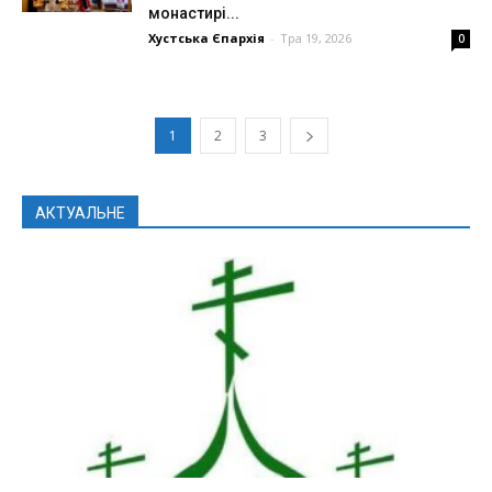
монастирі...
Хустська Єпархія
-
Тра 19, 2026
0
1
2
3
АКТУАЛЬНЕ