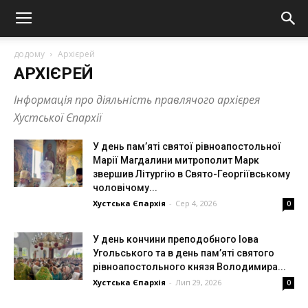
додому
Архієрей
АРХІЄРЕЙ
Інформація про діяльність правлячого архієрея
Хустської Єпархії
У день пам’яті святої рівноапостольної
Марії Магдалини митрополит Марк
звершив Літургію в Свято-Георгіївському
чоловічому...
Хустська Єпархія
-
Сер 4, 2026
0
У день кончини преподобного Іова
Угольського та в день пам’яті святого
рівноапостольного князя Володимира...
Хустська Єпархія
-
Лип 29, 2026
0