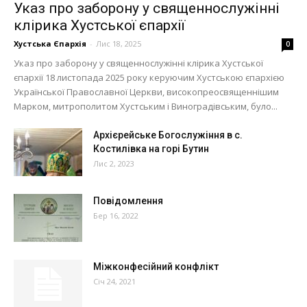
Указ про заборону у священнослужінні
клірика Хустської єпархії
Хустська Єпархія
-
Лис 18, 2025
0
Указ про заборону у священнослужінні клірика Хустської
єпархії 18 листопада 2025 року керуючим Хустською єпархією
Української Православної Церкви, високопреосвященнішим
Марком, митрополитом Хустським і Виноградівським, було...
Архієрейське Богослужіння в с.
Костилівка на горі Бутин
Лис 2, 2023
Повідомлення
Бер 16, 2022
Міжконфесійний конфлікт
Січ 24, 2021