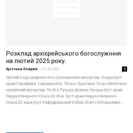
Розклад архієрейського богослужіння
на лютий 2025 року.
Хустська Єпархія
-
Січ 26, 2021
0
Лютий 2.нд.с.Широке 6.чт.с.Копашнево монастир. 9.нд.м.Хуст
храм Серафима Саровського. 10.пн.с. Буштино 12.ср.с.Велятино
чоловічий монастир. 15.сб.с. Руська Долина 16.нд.м.Хуст храм
Нерукотворного Спаса 22.сб.м. Хуст храм Нерукотворного
Спаса 23 .нд.м.Хуст Кафедральний Собор 25.вт.с.Копашнево...