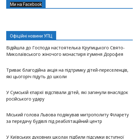
Ми на Facebook
Офіційні новини УПЦ
Відійшла до Господа настоятелька Крупицького Свято-
Миколаївського жіночого монастиря ігуменя Дорофея
Триває благодійна акція на підтримку дітей-переселенців,
які цьогоріч підуть до школи
У Сумській єпархії відспівали дітей, які загинули внаслідок
російського удару
Міський голова Львова подякував митрополиту Філарету
за передачу будівлі під реабілітаційний центр
У Київських духовних школах підбили підсумки вступної