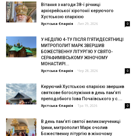
Вітання з нагоди 38-ї річниці
архієрейської хіротонії керуючого
Хустською єпархією
Хустська Єпархія
-
Лип 29, 2026
0
У НЕДІЛЮ 4-ТУ ПІСЛЯ П’ЯТИДЕСЯТНИЦІ
МИТРОПОЛИТ МАРК ЗВЕРШИВ
БОЖЕСТВЕННУ ЛІТУРГІЮ У СВЯТО-
СЕРАФИМІВСЬКОМУ ЖІНОЧОМУ
МОНАСТИРІ...
Хустська Єпархія
-
Чер 28, 2026
0
Керуючий Хустською єпархією звершив
святкове богослужіння в день пам’яті
преподобного Іова Почаївського у с....
Хустська Єпархія
-
Тра 19, 2026
0
В день пам’яті святої великомучениці
Ірини, митрополит Марк очолив
Божественну літургію в жіночому