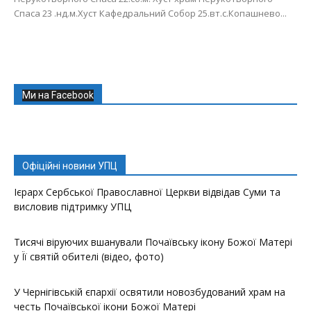
Спаса 23 .нд.м.Хуст Кафедральний Собор 25.вт.с.Копашнево...
Ми на Facebook
Офіційні новини УПЦ
Ієрарх Сербської Православної Церкви відвідав Суми та
висловив підтримку УПЦ
Тисячі віруючих вшанували Почаївську ікону Божої Матері
у Її святій обителі (відео, фото)
У Чернігівській єпархії освятили новозбудований храм на
честь Почаївської ікони Божої Матері