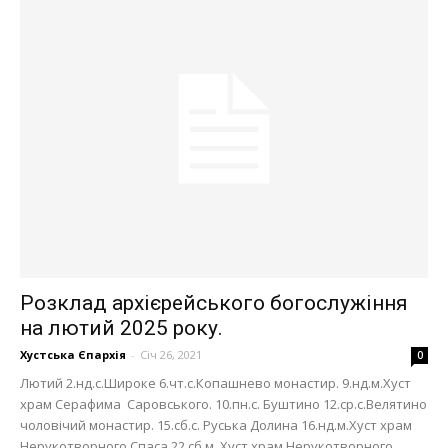
Розклад архієрейського богослужіння
на лютий 2025 року.
Хустська Єпархія
-
Січ 26, 2021
0
Лютий 2.нд.с.Широке 6.чт.с.Копашнево монастир. 9.нд.м.Хуст
храм Серафима Саровського. 10.пн.с. Буштино 12.ср.с.Велятино
чоловічий монастир. 15.сб.с. Руська Долина 16.нд.м.Хуст храм
Нерукотворного Спаса 22.сб.м. Хуст храм Нерукотворного