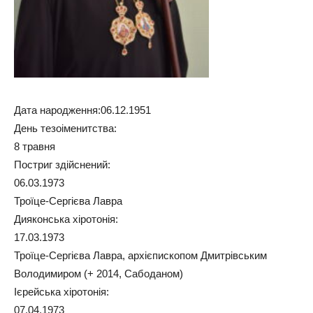
Дата народження:06.12.1951
День тезоіменитства:
8 травня
Постриг здійснений:
06.03.1973
Троїце-Сергієва Лавра
Дияконська хіротонія:
17.03.1973
Троїце-Сергієва Лавра, архієпископом Дмитрівським
Володимиром (+ 2014, Сабоданом)
Ієрейська хіротонія:
07.04.1973