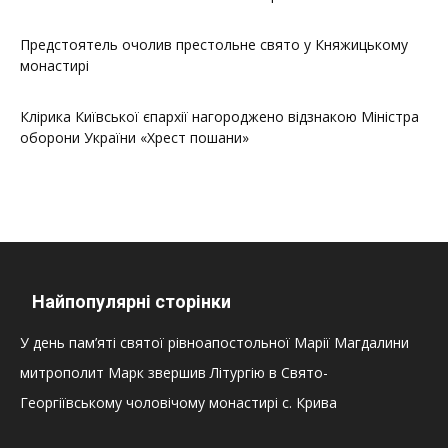
Предстоятель очолив престольне свято у Княжицькому
монастирі
Клірика Київської єпархії нагороджено відзнакою Міністра
оборони України «Хрест пошани»
Найпопулярні сторінки
У день пам’яті святої рівноапостольної Марії Магдалини
митрополит Марк звершив Літургію в Свято-
Георгіївському чоловічому монастирі с. Крива