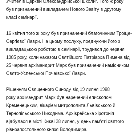
Учителів Церкви Олександрійської школи”. Того ж року
був призначений викладачем Нового Завіту в другому
класі семінарії.
16 квітня того ж року був призначений благочинним Троїце-
Сергієвої Лаври. На цьому послуху, поєднуючи його з
викладацькою роботою в семінарії, трудився до червня
1985 року, коли наказом Святійшого Патріарха Пимена від
25 червня архімандрит Марк був призначений намісником
Свято-Успенської Почаївської Лаври.
Рішенням Священного Синоду від 19 липня 1988
року архімандрит Марк був наречений єпископом
Кременецьким, вікарієм митрополита Львівського й
Тернопільського Никодима. Архієрейська хіротонія
відбулася в місті Києві 28 липня, у день пам’яті святого
рівноапостольного князя Володимира.