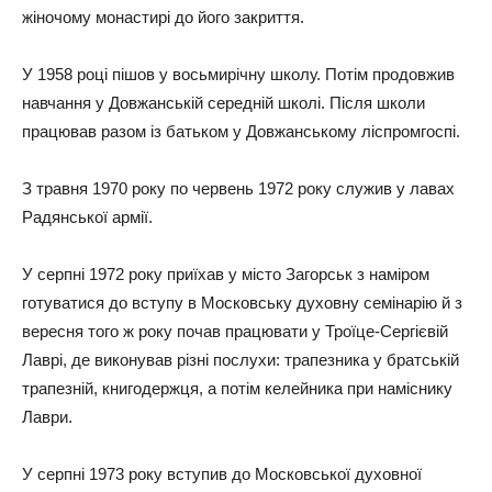
жіночому монастирі до його закриття.
У 1958 році пішов у восьмирічну школу. Потім продовжив
навчання у Довжанській середній школі. Після школи
працював разом із батьком у Довжанському ліспромгоспі.
З травня 1970 року по червень 1972 року служив у лавах
Радянської армії.
У серпні 1972 року приїхав у місто Загорськ з наміром
готуватися до вступу в Московську духовну семінарію й з
вересня того ж року почав працювати у Троїце-Сергієвій
Лаврі, де виконував різні послухи: трапезника у братській
трапезній, книгодержця, а потім келейника при наміснику
Лаври.
У серпні 1973 року вступив до Московської духовної