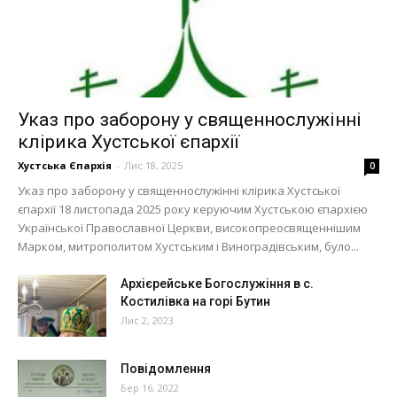
Указ про заборону у священнослужінні
клірика Хустської єпархії
Хустська Єпархія
-
Лис 18, 2025
0
Указ про заборону у священнослужінні клірика Хустської
єпархії 18 листопада 2025 року керуючим Хустською єпархією
Української Православної Церкви, високопреосвященнішим
Марком, митрополитом Хустським і Виноградівським, було...
Архієрейське Богослужіння в с.
Костилівка на горі Бутин
Лис 2, 2023
Повідомлення
Бер 16, 2022