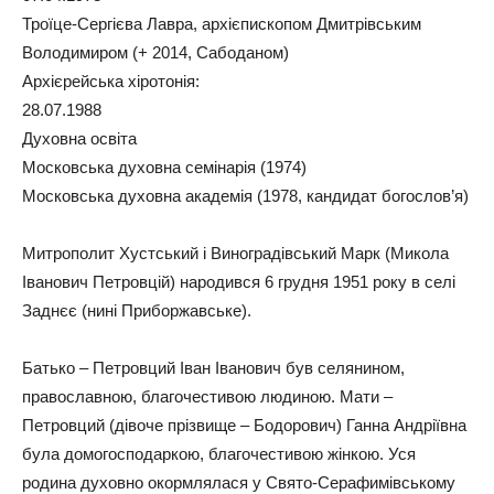
Троїце-Сергієва Лавра, архієпископом Дмитрівським
Володимиром (+ 2014, Сабоданом)
Архієрейська хіротонія:
28.07.1988
Духовна освіта
Московська духовна семінарія (1974)
Московська духовна академія (1978, кандидат богослов’я)
Митрополит Хустський і Виноградівський Марк (Микола
Іванович Петровцій) народився 6 грудня 1951 року в селі
Заднєє (нині Приборжавське).
Батько – Петровций Іван Іванович був селянином,
православною, благочестивою людиною. Мати –
Петровций (дівоче прізвище – Бодорович) Ганна Андріївна
була домогосподаркою, благочестивою жінкою. Уся
родина духовно окормлялася у Свято-Серафимівському