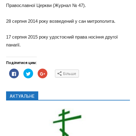
Православної Церкви (Журнал № 47).
28 серпня 2014 року возведений у сан митрополита.
17 серпня 2015 року удостоєний права носіння другої
панагії.
Поділитися цим:
Click
Click
Click
Більше
to
to
to
share
share
share
on
on
on
Facebook(Відкривається
Twitter(Відкривається
Google+
у
у
(Відкривається
новому
новому
у
АКТУАЛЬНЕ
вікні)
вікні)
новому
вікні)