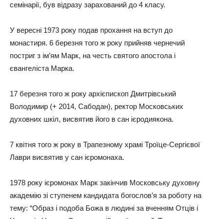
семінарії, був відразу зарахований до 4 класу.
У вересні 1973 року подав прохання на вступ до
монастиря. 6 березня того ж року прийняв чернечий
постриг з ім’ям Марк, на честь святого апостола і
євангеліста Марка.
17 березня того ж року архієпископ Дмитрівський
Володимир (+ 2014, Сабодан), ректор Московських
духовних шкіл, висвятив його в сан ієродиякона.
7 квітня того ж року в Трапезному храмі Троїце-Сергієвої
Лаври висвятив у сан ієромонаха.
1978 року ієромонах Марк закінчив Московську духовну
академію зі ступенем кандидата богослов’я за роботу на
тему: “Образ і подоба Божа в людині за вченням Отців і