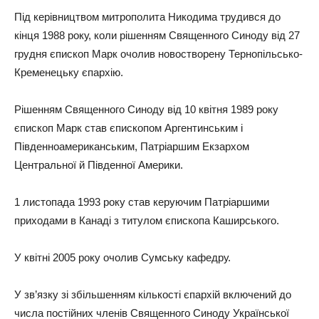
Під керівництвом митрополита Никодима трудився до
кінця 1988 року, коли рішенням Священного Синоду від 27
грудня єпископ Марк очолив новостворену Тернопільсько-
Кременецьку єпархію.
Рішенням Священного Синоду від 10 квітня 1989 року
єпископ Марк став єпископом Аргентинським і
Південноамериканським, Патріаршим Екзархом
Центральної й Південної Америки.
1 листопада 1993 року став керуючим Патріаршими
приходами в Канаді з титулом єпископа Каширського.
У квітні 2005 року очолив Сумську кафедру.
У зв’язку зі збільшенням кількості єпархій включений до
числа постійних членів Священного Синоду Української