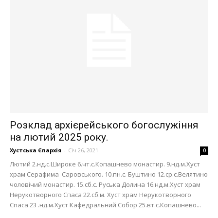
Розклад архієрейського богослужіння
на лютий 2025 року.
Хустська Єпархія
-
Січ 26, 2021
0
Лютий 2.нд.с.Широке 6.чт.с.Копашнево монастир. 9.нд.м.Хуст
храм Серафима Саровського. 10.пн.с. Буштино 12.ср.с.Велятино
чоловічий монастир. 15.сб.с. Руська Долина 16.нд.м.Хуст храм
Нерукотворного Спаса 22.сб.м. Хуст храм Нерукотворного
Спаса 23 .нд.м.Хуст Кафедральний Собор 25.вт.с.Копашнево...