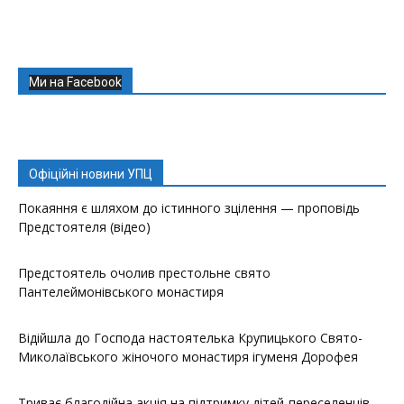
Ми на Facebook
Офіційні новини УПЦ
Покаяння є шляхом до істинного зцілення — проповідь
Предстоятеля (відео)
Предстоятель очолив престольне свято
Пантелеймонівського монастиря
Відійшла до Господа настоятелька Крупицького Свято-
Миколаївського жіночого монастиря ігуменя Дорофея
Триває благодійна акція на підтримку дітей-переселенців,