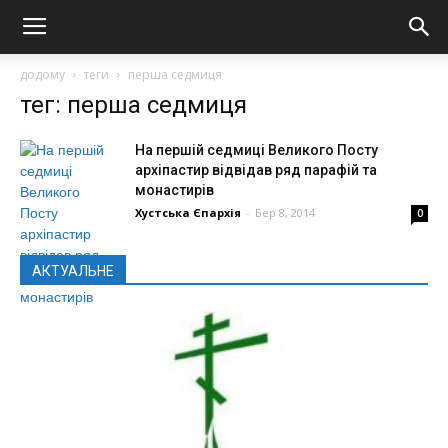
додому
теги
перша седмиця
тег: перша седмиця
На першій седмиці Великого Посту
архіпастир відвідав ряд парафій та
монастирів
Хустська Єпархія
-
Бер 8, 2014
0
АКТУАЛЬНЕ