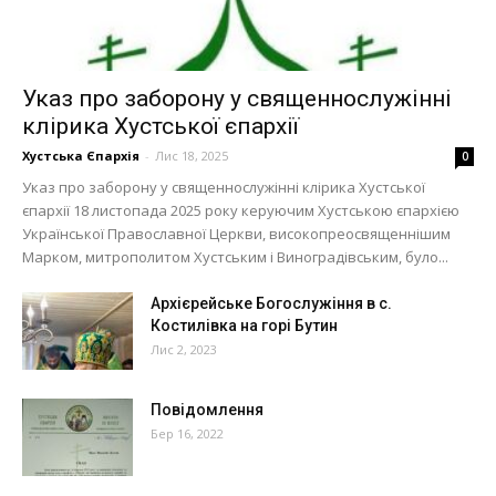
Указ про заборону у священнослужінні
клірика Хустської єпархії
Хустська Єпархія
-
Лис 18, 2025
0
Указ про заборону у священнослужінні клірика Хустської
єпархії 18 листопада 2025 року керуючим Хустською єпархією
Української Православної Церкви, високопреосвященнішим
Марком, митрополитом Хустським і Виноградівським, було...
Архієрейське Богослужіння в с.
Костилівка на горі Бутин
Лис 2, 2023
Повідомлення
Бер 16, 2022