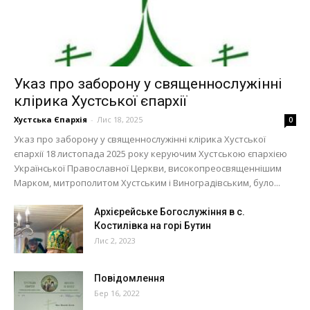
Указ про заборону у священнослужінні
клірика Хустської єпархії
Хустська Єпархія
-
Лис 18, 2025
0
Указ про заборону у священнослужінні клірика Хустської
єпархії 18 листопада 2025 року керуючим Хустською єпархією
Української Православної Церкви, високопреосвященнішим
Марком, митрополитом Хустським і Виноградівським, було...
Архієрейське Богослужіння в с.
Костилівка на горі Бутин
Лис 2, 2023
Повідомлення
Бер 16, 2022