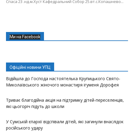
Спаса 23 .нд.м.Хуст Кафедральний Собор 25.вт.с.Копашнево...
Ми на Facebook
Офіційні новини УПЦ
Відійшла до Господа настоятелька Крупицького Свято-
Миколаївського жіночого монастиря ігуменя Дорофея
Триває благодійна акція на підтримку дітей-переселенців,
які цьогоріч підуть до школи
У Сумській єпархії відспівали дітей, які загинули внаслідок
російського удару