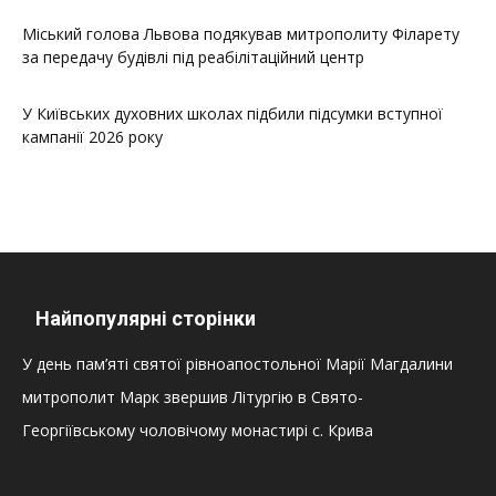
Міський голова Львова подякував митрополиту Філарету
за передачу будівлі під реабілітаційний центр
У Київських духовних школах підбили підсумки вступної
кампанії 2026 року
Найпопулярні сторінки
У день пам’яті святої рівноапостольної Марії Магдалини
митрополит Марк звершив Літургію в Свято-
Георгіївському чоловічому монастирі с. Крива