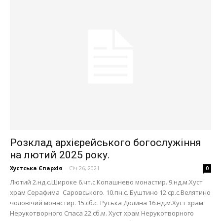
Розклад архієрейського богослужіння
на лютий 2025 року.
Хустська Єпархія
-
Січ 26, 2021
0
Лютий 2.нд.с.Широке 6.чт.с.Копашнево монастир. 9.нд.м.Хуст
храм Серафима Саровського. 10.пн.с. Буштино 12.ср.с.Велятино
чоловічий монастир. 15.сб.с. Руська Долина 16.нд.м.Хуст храм
Нерукотворного Спаса 22.сб.м. Хуст храм Нерукотворного