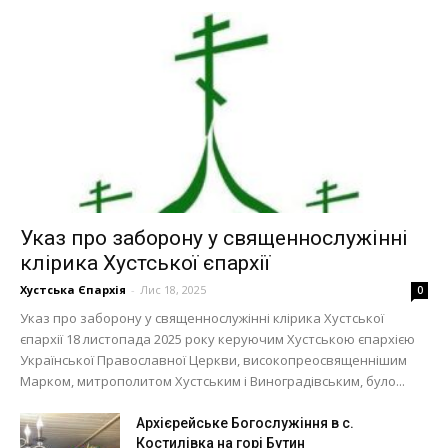
Указ про заборону у священнослужінні
клірика Хустської єпархії
Хустська Єпархія
-
Лис 18, 2025
0
Указ про заборону у священнослужінні клірика Хустської
єпархії 18 листопада 2025 року керуючим Хустською єпархією
Української Православної Церкви, високопреосвященнішим
Марком, митрополитом Хустським і Виноградівським, було...
Архієрейське Богослужіння в с.
Костилівка на горі Бутин