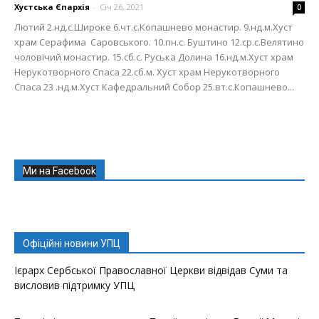
Хустська Єпархія
-
Січ 26, 2021
0
Лютий 2.нд.с.Широке 6.чт.с.Копашнево монастир. 9.нд.м.Хуст
храм Серафима Саровського. 10.пн.с. Буштино 12.ср.с.Велятино
чоловічий монастир. 15.сб.с. Руська Долина 16.нд.м.Хуст храм
Нерукотворного Спаса 22.сб.м. Хуст храм Нерукотворного
Спаса 23 .нд.м.Хуст Кафедральний Собор 25.вт.с.Копашнево...
Ми на Facebook
Офіційні новини УПЦ
Ієрарх Сербської Православної Церкви відвідав Суми та
висловив підтримку УПЦ