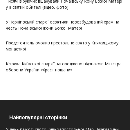
Тисячі віруючих вшанували Почаївську ікону Божої Матері
у Її святій обителі (відео, фото)
У Чернігівській єпархії освятили новозбудований храм на
честь Почаївської ікони Божої Матері
Предстоятель очолив престольне свято у Княжицькому
монастирі
Клірика Київської єпархії нагороджено відзнакою Міністра
оборони України «Хрест пошани»
Найпопулярні сторінки
У день пам’яті святої рівноапостольної Марії Магдалини