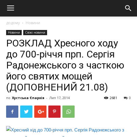
додому
Новини
Новини
Свіжі новини
РОЗКЛАД Хресного ходу
до 700-річчя прп. Сергія
Радонежського з часткою
його святих мощей
(ДОПОВНЕНИЙ 21.08)
по
Хустська Єпархія
-
Лип 17, 2014
2681
0