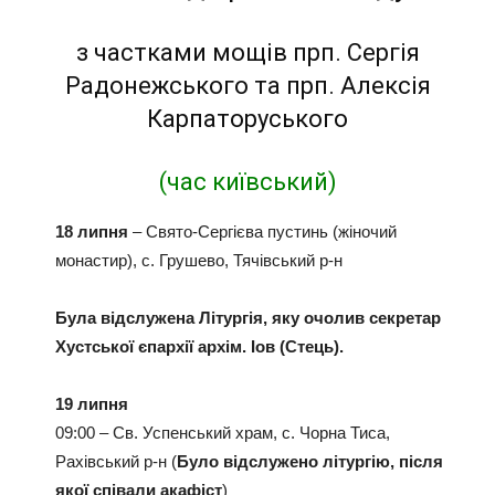
з частками мощів прп. Сергія
Радонежського та прп. Алексія
Карпаторуського
(час київський)
18 липня
– Свято-Сергієва пустинь (жіночий
монастир), с. Грушево, Тячівський р-н
Була відслужена Літургія, яку очолив секретар
Хустської єпархії архім. Іов (Стець).
19 липня
09:00 – Св. Успенський храм, с. Чорна Тиса,
Рахівський р-н (
Було відслужено літургію, після
якої співали
акафіст
)