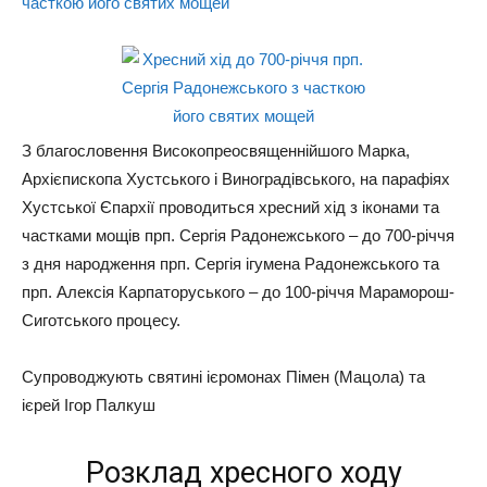
З благословення Високопреосвященнійшого Марка,
Архієпископа Хустського і Виноградівського, на парафіях
Хустської Єпархії проводиться хресний хід з іконами та
частками мощів прп. Сергія Радонежського – до 700-річчя
з дня народження прп. Сергія ігумена Радонежського та
прп. Алексія Карпаторуського – до 100-річчя Мараморош-
Сиготського процесу.
Супроводжують святині ієромонах Пімен (Мацола) та
ієрей Ігор Палкуш
Розклад хресного ходу