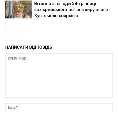
Вітання з нагоди 38-ї річниці
архієрейської хіротонії керуючого
Хустською єпархією
НАПИСАТИ ВІДПОВІДЬ