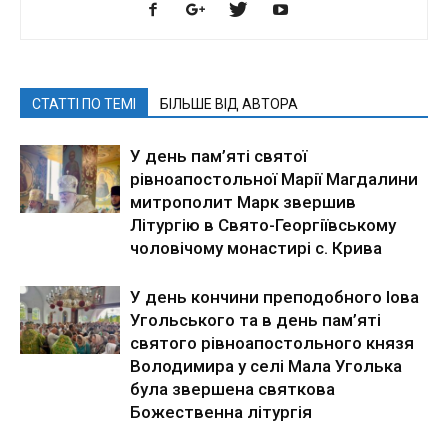
СТАТТІ ПО ТЕМІ
БІЛЬШЕ ВІД АВТОРА
У день пам’яті святої
рівноапостольної Марії Магдалини
митрополит Марк звершив
Літургію в Свято-Георгіївському
чоловічому монастирі с. Крива
У день кончини преподобного Іова
Угольського та в день пам’яті
святого рівноапостольного князя
Володимира у селі Мала Уголька
була звершена святкова
Божественна літургія