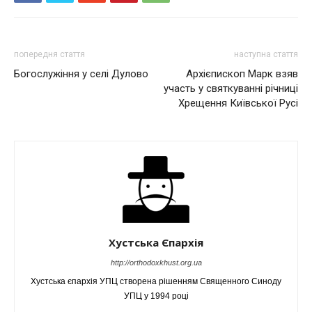
попередня стаття
наступна стаття
Богослужіння у селі Дулово
Архієпископ Марк взяв
участь у святкуванні річниці
Хрещення Київської Русі
Хустська Єпархія
http://orthodoxkhust.org.ua
Хустська єпархія УПЦ створена рішенням Священного Синоду
УПЦ у 1994 році