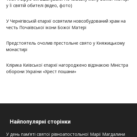
у Її святій обителі (відео, фото)
У Чернігівській єпархії освятили новозбудований храм на
честь Почаївської ікони Божої Матері
Предстоятель очолив престольне свято у Княжицькому
монастирі
Клірика Київської єпархії нагороджено відзнакою Міністра
оборони України «Хрест пошани»
Найпопулярні сторінки
У день пам’яті святої рівноапостольної Марії Магдалини