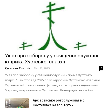
Указ про заборону у священнослужінні
клірика Хустської єпархії
Хустська Єпархія
-
Лис 18, 2025
0
Указ про заборону у священнослужінні клірика Хустської
єпархії 18 листопада 2025 року керуючим Хустською єпархією
Української Православної Церкви, високопреосвященнішим
Марком, митрополитом Хустським і Виноградівським, було...
Архієрейське Богослужіння в с.
Костилівка на горі Бутин