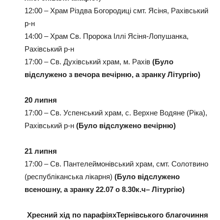
12:00 – Храм Різдва Богородиці смт. Ясіня, Рахівський
р-н
14:00 – Храм Св. Пророка Іллі Ясіня-Лопушанка,
Рахівський р-н
17:00 – Св. Духівський храм, м. Рахів
(Було
відслужено з вечора вечірню, а зранку Літургію)
20 липня
17:00 – Св. Успенський храм, с. Верхне Водяне (Ріка),
Рахівський р-н
(Було відслужено вечірню)
21 липня
17:00 – Св. Пантелеймонівський храм, смт. Солотвино
(республіканська лікарня)
(Було відслужено
всеношну, а зранку 22.07 о 8.30к.ч– Літургію)
Хресний хід по парафіяхТернівського благочиння