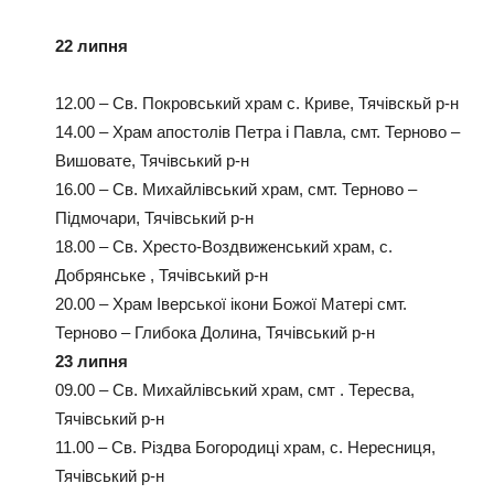
22 липня
12.00 – Св. Покровський храм с. Криве, Тячівскьй р-н
14.00 – Храм апостолів Петра і Павла, смт. Терново –
Вишовате, Тячівський р-н
16.00 – Св. Михайлівський храм, смт. Терново –
Підмочари, Тячівський р-н
18.00 – Св. Хресто-Воздвиженський храм, с.
Добрянське , Тячівський р-н
20.00 – Храм Іверської ікони Божої Матері смт.
Терново – Глибока Долина, Тячівський р-н
23 липня
09.00 – Св. Михайлівський храм, смт . Тересва,
Тячівський р-н
11.00 – Св. Різдва Богородиці храм, с. Нересниця,
Тячівський р-н