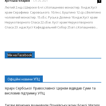
Хустська Єпархія
-
Січ 26, 2021
0
Лютий 2.нд.с.Широке 6.чт.с.Копашнево монастир. 9.нд.м.Хуст
храм Серафима Саровського. 10.пн.с. Буштино 12.ср.с.Велятино
чоловічий монастир. 15.сб.с. Руська Долина 16.нд.м.Хуст храм
Нерукотворного Спаса 22.сб.м. Хуст храм Нерукотворного
Спаса 23 .нд.м.Хуст Кафедральний Собор 25.вт.с.Копашнево...
Ми на Facebook
Офіційні новини УПЦ
Ієрарх Сербської Православної Церкви відвідав Суми та
висловив підтримку УПЦ
Тисячі віруючих вшанували Почаївську ікону Божої Матері