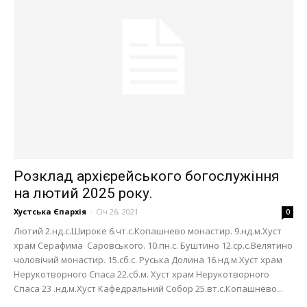
Розклад архієрейського богослужіння
на лютий 2025 року.
Хустська Єпархія
-
Січ 26, 2021
0
Лютий 2.нд.с.Широке 6.чт.с.Копашнево монастир. 9.нд.м.Хуст
храм Серафима Саровського. 10.пн.с. Буштино 12.ср.с.Велятино
чоловічий монастир. 15.сб.с. Руська Долина 16.нд.м.Хуст храм
Нерукотворного Спаса 22.сб.м. Хуст храм Нерукотворного
Спаса 23 .нд.м.Хуст Кафедральний Собор 25.вт.с.Копашнево...