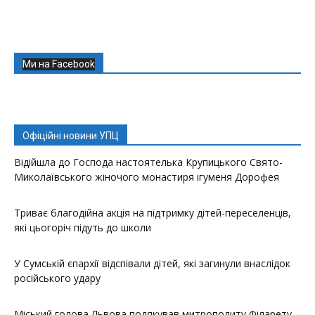
Ми на Facebook
Офіційні новини УПЦ
Відійшла до Господа настоятелька Крупицького Свято-
Миколаївського жіночого монастиря ігуменя Дорофея
Триває благодійна акція на підтримку дітей-переселенців,
які цьогоріч підуть до школи
У Сумській єпархії відспівали дітей, які загинули внаслідок
російського удару
Міський голова Львова подякував митрополиту Філарету