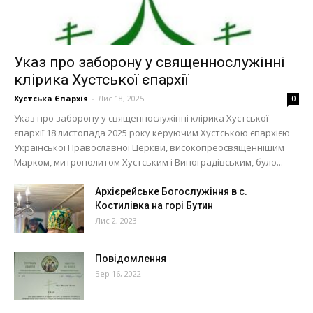
Указ про заборону у священнослужінні
клірика Хустської єпархії
Хустська Єпархія
-
Лис 18, 2025
0
Указ про заборону у священнослужінні клірика Хустської
єпархії 18 листопада 2025 року керуючим Хустською єпархією
Української Православної Церкви, високопреосвященнішим
Марком, митрополитом Хустським і Виноградівським, було...
Архієрейське Богослужіння в с.
Костилівка на горі Бутин
Лис 2, 2023
Повідомлення
Бер 16, 2022