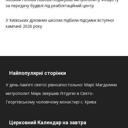
за передачу будівлі під реабілітаційний центр
У Київських духовних школах підбили підсумки вступної
кампанії 2026 року
Найпопулярні сторінки
У день пам’яті святої рівноапостольної Марії Магдалини
митрополит Марк звершив Літургію в Свято-
Георгіївському чоловічому монастирі с. Крива
Церковний Календар на завтра