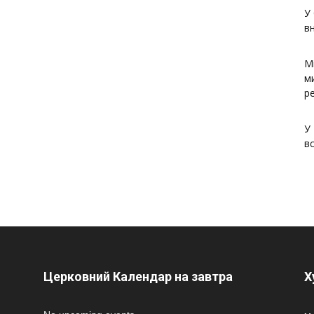
У 
в
М
м
р
У
в
Церковний Календар на завтра
Х