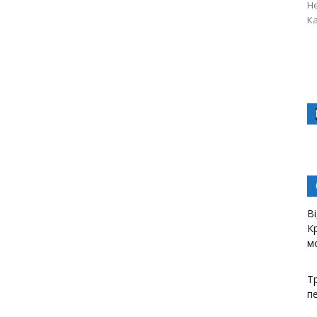
Не
Ка
В
К
м
Тр
пе