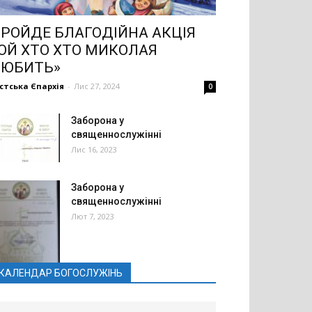
РОЙДЕ БЛАГОДІЙНА АКЦІЯ
ОЙ ХТО ХТО МИКОЛАЯ
ЛЮБИТЬ»
стська Єпархія
-
Лис 27, 2024
0
Заборона у
священнослужінні
Лис 16, 2023
Заборона у
священнослужінні
Лют 7, 2023
КАЛЕНДАР БОГОСЛУЖІНЬ