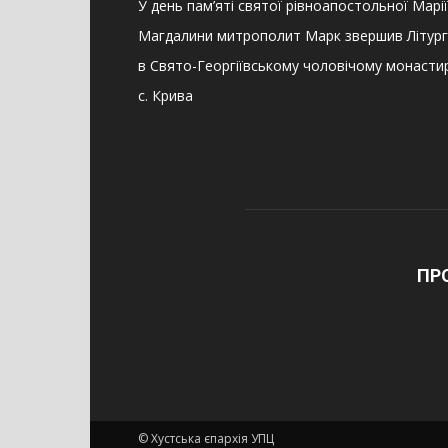
У день пам’яті святої рівноапостольної Марії
Магдалини митрополит Марк звершив Літург
в Свято-Георгіївському чоловічому монастир
с. Крива
ПР
© Хустська єпархія УПЦ