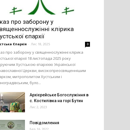
каз про заборону у
вященнослужінні клірика
устської єпархії
стська Єпархія
-
Лис 18, 2025
0
аз про заборону у священнослужінні клірика
стської єпархії 18 листопада 2025 року
еруючим Хустською єпархією Української
равославної Церкви, високопреосвященнішим
арком, митрополитом Хустським і
ноградівським, було...
Архієрейське Богослужіння в
с. Костилівка на горі Бутин
Лис 2, 2023
Повідомлення
Бер 16, 2022