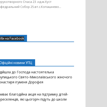
рукотворного Спаса 23 .нд.м.Хуст
федральний Собор 25.вт.с.Копашнево...
Ми на Facebook
Офіційні новини УПЦ
ідійшла до Господа настоятелька
рупицького Свято-Миколаївського жіночого
онастиря ігуменя Дорофея
иває благодійна акція на підтримку дітей-
реселенців, які цьогоріч підуть до школи