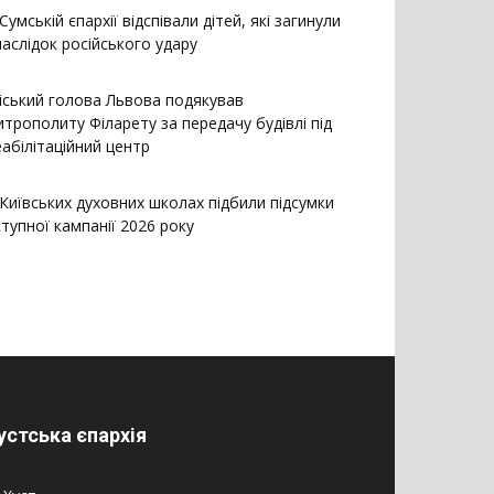
Сумській єпархії відспівали дітей, які загинули
наслідок російського удару
іський голова Львова подякував
итрополиту Філарету за передачу будівлі під
еабілітаційний центр
 Київських духовних школах підбили підсумки
ступної кампанії 2026 року
устська єпархія