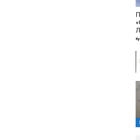
П
«
Ху