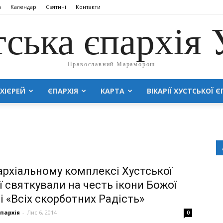
а
Календар
Святині
Контакти
тська єпархія
Православний Мараморош
ХІЄРЕЙ
ЄПАРХІЯ
КАРТА
ВІКАРІЇ ХУСТСЬКОЇ Є
архіальному комплексі Хустської
ї святкували на честь ікони Божої
і «Всіх скорботних Радість»
Єпархія
-
Лис 6, 2014
0