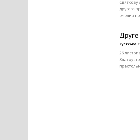
Святкову л
другого п
очолив пр
Друге
Хустська 
26 листоп
Златоусто
престольн