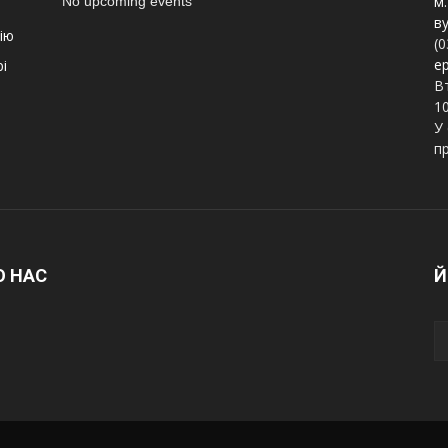
м.
No upcoming events
ву
ію
(0
e
і
Вт
10
У 
п
О НАС
Й