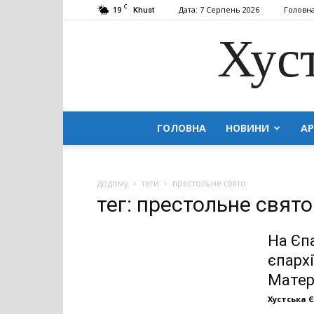
C
19
Дата: 7 Серпень 2026
Головн
Khust
Хус
ГОЛОВНА
НОВИНИ
АР
додому
теги
престольне свято
тег: престольне свято
На Єп
єпархі
Матер
Хустська 