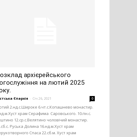
озклад архієрейського
огослужіння на лютий 2025
оку.
стська Єпархія
-
Січ 26, 2021
0
тий 2.нд.с.Широке 6.чт.с.Копашнево монастир.
нд.м.Хуст храм Серафима Саровського. 10.пн.с.
штино 12.ср.с.Велятино чоловічий монастир.
.сб.с. Руська Долина 16.нд.м.Хуст храм
рукотворного Спаса 22.сб.м. Хуст храм