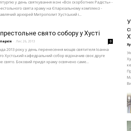
ітургію у день святкування іконі «Всіх скорботних Радість» -
рестольного свята храму на Єпархіальному комплексі -
авлячий архієрей Митрополит Хустський і...
У
с
 престольне свято собору у Хусті
Х
Єпархія
-
Лис 26, 2013
0
Ху
ада 2013 року у день перенесення мощів святителя Іоанна
Ук
го Хустський кафедральний собор відзначив своє друге
Ху
е свято. Боковий приділ храму освячено саме...
к
П
М
Ви