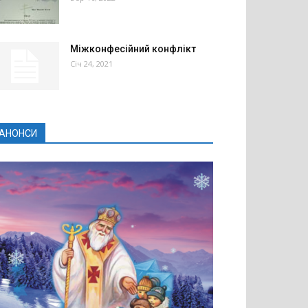
Міжконфесійний конфлікт
Січ 24, 2021
АНОНСИ