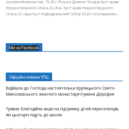
чоловічий монастир. 15.сб.с. Руська Долина 16.нд.м.Хуст храм
Нерукотворного Спаса 22.сб.м. Хуст храм Нерукотворного
Спаса 23 .нд.м.Хуст Кафедральний Собор 25.вт.с.Копашнево...
Ми на Facebook
Офіційні новини УПЦ
Відійшла до Господа настоятелька Крупицького Свято-
Миколаївського жіночого монастиря ігуменя Дорофея
Триває благодійна акція на підтримку дітей-переселенців,
які цьогоріч підуть до школи