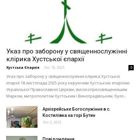
Указ про заборону у священнослужінні
клірика Хустської єпархії
Хустська Єпархія
-
Лис 18, 2025
0
Указ про заборону у священнослужінні клірика Хустської
єпархії 18 листопада 2025 року керуючим Хустською єпархією
Української Православної Церкви, високопреосвященнішим
Марком, митрополитом Хустським і Виноградівським, було...
Архієрейське Богослужіння в с.
Костилівка на горі Бутин
Лис 2, 2023
Повідомлення