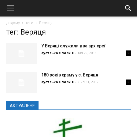
додому
теги
Веряця
тег: Веряця
У Веряці служили два архієреї
Хустська Єпархія
-
Кві 29, 2018
0
180 років храму у с. Веряця
Хустська Єпархія
-
Лип 31, 2012
0
АКТУАЛЬНЕ