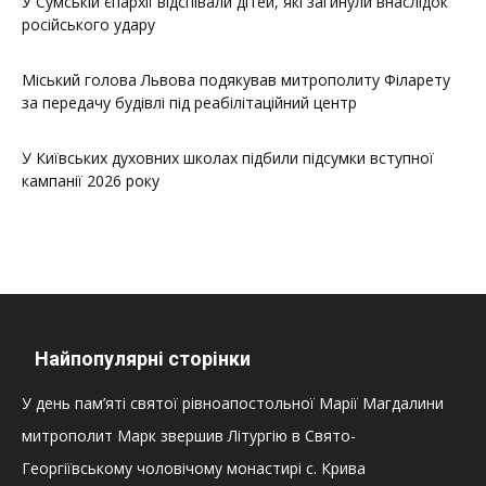
У Сумській єпархії відспівали дітей, які загинули внаслідок
російського удару
Міський голова Львова подякував митрополиту Філарету
за передачу будівлі під реабілітаційний центр
У Київських духовних школах підбили підсумки вступної
кампанії 2026 року
Найпопулярні сторінки
У день пам’яті святої рівноапостольної Марії Магдалини
митрополит Марк звершив Літургію в Свято-
Георгіївському чоловічому монастирі с. Крива