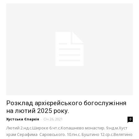
Розклад архієрейського богослужіння
на лютий 2025 року.
Хустська Єпархія
-
Січ 26, 2021
0
Лютий 2.нд.с.Широке 6.чт.с.Копашнево монастир. 9.нд.м.Хуст
храм Серафима Саровського. 10.пн.с. Буштино 12.ср.с.Велятино