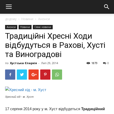
додому
Новини
Анонси
Анонси
Новини
Свіжі новини
Традиційні Хресні Ходи
відбудуться в Рахові, Хусті
та Виноградові
по
Хустська Єпархія
-
Лип 29, 2014
1879
0
Хресний хід - м. Хуст
17 серпня 2014 року у м. Хуст відбудеться
Традиційний