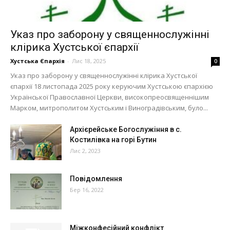
Указ про заборону у священнослужінні
клірика Хустської єпархії
Хустська Єпархія
-
Лис 18, 2025
0
Указ про заборону у священнослужінні клірика Хустської
єпархії 18 листопада 2025 року керуючим Хустською єпархією
Української Православної Церкви, високопреосвященнішим
Марком, митрополитом Хустським і Виноградівським, було...
Архієрейське Богослужіння в с.
Костилівка на горі Бутин
Лис 2, 2023
Повідомлення
Бер 16, 2022
Міжконфесійний конфлікт