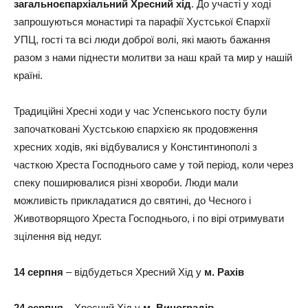
загальноєпархіальний Хресний хід
. До участі у ході
запрошуються монастирі та парафії Хустської Єпархії
УПЦ, гості та всі люди доброї волі, які мають бажання
разом з нами піднести молитви за наш край та мир у нашій
країні.
Традиційні Хресні ходи у час Успенського посту були
започатковані Хустською єпархією як продовження
хресних ходів, які відбувалися у Констинтинополі з
часткою Хреста Господнього саме у той період, коли через
спеку поширювалися різні хвороби. Люди мали
можливість прикладатися до святині, до Чесного і
Животворящого Хреста Господнього, і по вірі отримувати
зцілення від недуг.
14 серпня
– відбудеться Хресний Хід у
м. Рахів
24 серпня
– Хресний Хід у
м. Виноградів