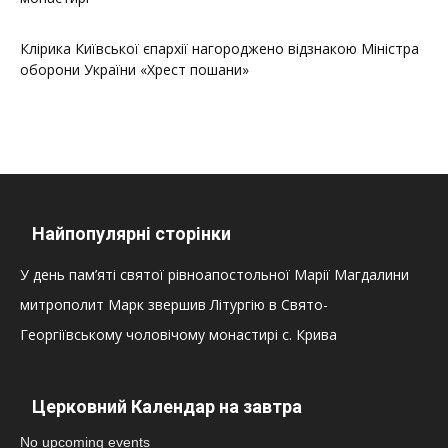
Клірика Київської єпархії нагороджено відзнакою Міністра
оборони України «Хрест пошани»
Найпопулярні сторінки
У день пам’яті святої рівноапостольної Марії Магдалини
митрополит Марк звершив Літургію в Свято-
Георгіївському чоловічому монастирі с. Крива
Церковний Календар на завтра
No upcoming events