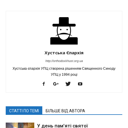
Хустська Єпархія
http://orthodoxkhust.org.ua
Хустська єпархія УПЦ створена рішенням Священного Синоду
УПЦ у 1994 році
СТАТТІ ПО ТЕМІ
БІЛЬШЕ ВІД АВТОРА
У день пам’яті святої