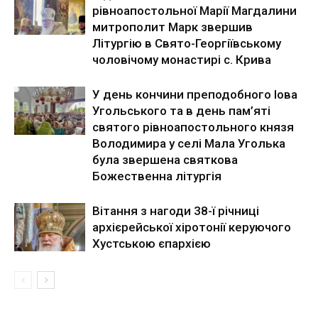
рівноапостольної Марії Магдалини
митрополит Марк звершив
Літургію в Свято-Георгіївському
чоловічому монастирі с. Крива
У день кончини преподобного Іова
Угольського та в день пам’яті
святого рівноапостольного князя
Володимира у селі Мала Уголька
була звершена святкова
Божественна літургія
Вітання з нагоди 38-ї річниці
архієрейської хіротонії керуючого
Хустською єпархією