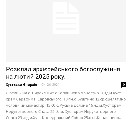
Розклад архієрейського богослужіння
на лютий 2025 року.
Хустська Єпархія
-
Січ 26, 2021
0
Лютий 2.нд.с.Широке 6.чт.с.Копашнево монастир. 9.нд.м.Хуст
храм Серафима Саровського. 10.пн.с. Буштино 12.ср.с.Велятино
чоловічий монастир. 15.сб.с. Руська Долина 16.нд.м.Хуст храм
Нерукотворного Спаса 22.сб.м. Хуст храм Нерукотворного
Спаса 23 .нд.м.Хуст Кафедральний Собор 25.вт.с.Копашнево...