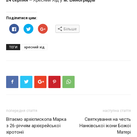
Поділитися цим:
Click
Click
Click
Більше
to
to
to
share
share
share
on
on
on
Facebook(Відкривається
Twitter(Відкривається
Google+
у
у
(Відкривається
ТЕГИ
хресний хід
новому
новому
у
вікні)
вікні)
новому
вікні)
попередня стаття
наступна стаття
Вітаємо архієпископа Марка
Святкування на честь
з 26-річчям архієрейської
Нанківської ікони Божої
хіротонії
Матері