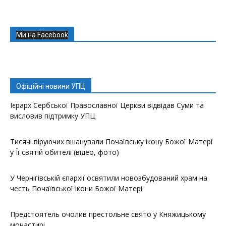
Ми на Facebook
Офіційні новини УПЦ
Ієрарх Сербської Православної Церкви відвідав Суми та
висловив підтримку УПЦ
Тисячі віруючих вшанували Почаївську ікону Божої Матері
у Її святій обителі (відео, фото)
У Чернігівській єпархії освятили новозбудований храм на
честь Почаївської ікони Божої Матері
Предстоятель очолив престольне свято у Княжицькому
монастирі