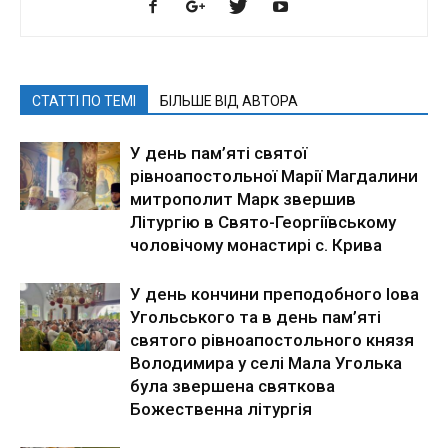
СТАТТІ ПО ТЕМІ
БІЛЬШЕ ВІД АВТОРА
У день пам’яті святої
рівноапостольної Марії Магдалини
митрополит Марк звершив
Літургію в Свято-Георгіївському
чоловічому монастирі с. Крива
У день кончини преподобного Іова
Угольського та в день пам’яті
святого рівноапостольного князя
Володимира у селі Мала Уголька
була звершена святкова
Божественна літургія