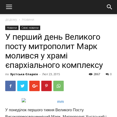
додому
Новини
Новини
Свіжі новини
У перший день Великого
посту митрополит Марк
молився у храмі
єпархіального комплексу
по
Хустська Єпархія
-
Лют 23, 2015
2867
0
У понеділок першого тижня Великого Посту
Високопреосвященніший Марк, Митрополит Хустський і