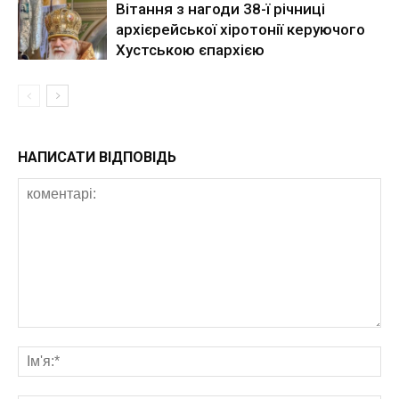
Вітання з нагоди 38-ї річниці
архієрейської хіротонії керуючого
Хустською єпархією
НАПИСАТИ ВІДПОВІДЬ