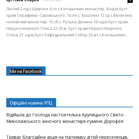
Лютий 2.нд.с.Широке 6.чт.с.Копашнево монастир. 9.нд.м.Хуст
храм Серафима Саровського. 10.пн.с. Буштино 12.ср.с.Велятино
чоловічий монастир. 15.сб.с. Руська Долина 16.нд.м.Хуст храм
Нерукотворного Спаса 22.сб.м. Хуст храм Нерукотворного
Спаса 23 .нд.м.Хуст Кафедральний Собор 25.вт.с.Копашнево...
Ми на Facebook
Офіційні новини УПЦ
Відійшла до Господа настоятелька Крупицького Свято-
Миколаївського жіночого монастиря ігуменя Дорофея
Триває благодійна акція на підтримку дітей-переселенців,