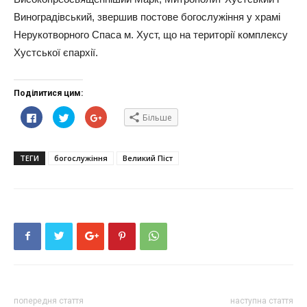
Виноградівський, звершив постове богослужіння у храмі
Нерукотворного Спаса м. Хуст, що на території комплексу
Хустської єпархії.
Поділитися цим:
Click
Click
Click
Більше
to
to
to
share
share
share
on
on
on
Facebook(Відкривається
Twitter(Відкривається
Google+
у
у
(Відкривається
ТЕГИ
богослужіння
Великий Піст
новому
новому
у
вікні)
вікні)
новому
вікні)
попередня стаття
наступна стаття