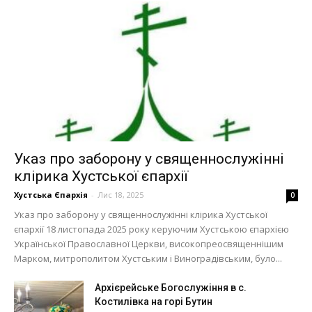
Указ про заборону у священнослужінні
клірика Хустської єпархії
Хустська Єпархія
-
Лис 18, 2025
0
Указ про заборону у священнослужінні клірика Хустської
єпархії 18 листопада 2025 року керуючим Хустською єпархією
Української Православної Церкви, високопреосвященнішим
Марком, митрополитом Хустським і Виноградівським, було...
Архієрейське Богослужіння в с.
Костилівка на горі Бутин