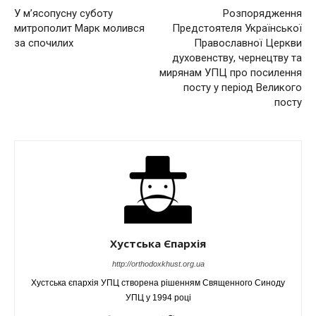
У м’ясопусну суботу
Розпорядження
митрополит Марк молився
Предстоятеля Української
за спочилих
Православної Церкви
духовенству, чернецтву та
мирянам УПЦ про посилення
посту у період Великого
посту
Хустська Єпархія
http://orthodoxkhust.org.ua
Хустська єпархія УПЦ створена рішенням Священного Синоду
УПЦ у 1994 році