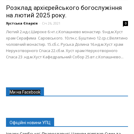
Розклад архієрейського богослужіння
на лютий 2025 року.
Хустська Єпархія
-
Січ 26, 2021
0
Лютий 2.нд.с.Широке 6.чт.с.Копашнево монастир. 9.нд.м.Хуст
храм Серафима Саровського. 10.пн.с. Буштино 12.ср.с.Велятино
чоловічий монастир. 15.сб.с. Руська Долина 16.нд.м.Хуст храм
Нерукотворного Спаса 22.сб.м. Хуст храм Нерукотворного
Спаса 23 .нд.м.Хуст Кафедральний Собор 25.вт.с.Копашнево...
Ми на Facebook
Офіційні новини УПЦ
Ієрарх Сербської Православної Церкви відвідав Суми та