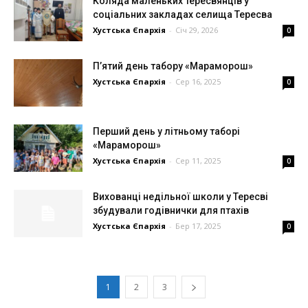
Коляда маленьких тересвянців у
соціальних закладах селища Тересва
Хустська Єпархія
-
Січ 29, 2026
0
П’ятий день табору «Мараморош»
Хустська Єпархія
-
Сер 16, 2025
0
Перший день у літньому таборі
«Мараморош»
Хустська Єпархія
-
Сер 11, 2025
0
Вихованці недільної школи у Тересві
збудували годівнички для птахів
Хустська Єпархія
-
Бер 17, 2025
0
1
2
3