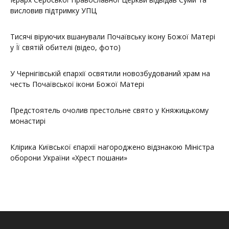
висловив підтримку УПЦ
Тисячі віруючих вшанували Почаївську ікону Божої Матері
у Її святій обителі (відео, фото)
У Чернігівській єпархії освятили новозбудований храм на
честь Почаївської ікони Божої Матері
Предстоятель очолив престольне свято у Княжицькому
монастирі
Клірика Київської єпархії нагороджено відзнакою Міністра
оборони України «Хрест пошани»