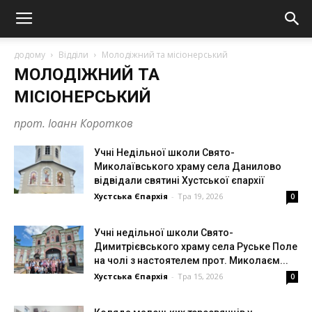
додому
Відділи
Молодіжний та місіонерський
МОЛОДІЖНИЙ ТА
МІСІОНЕРСЬКИЙ
прот. Іоанн Коротков
Учні Недільної школи Свято-
Миколаївського храму села Данилово
відвідали святині Хустської єпархії
Хустська Єпархія
-
Тра 19, 2026
0
Учні недільної школи Свято-
Димитрієвського храму села Руське Поле
на чолі з настоятелем прот. Миколаєм...
Хустська Єпархія
-
Тра 15, 2026
0