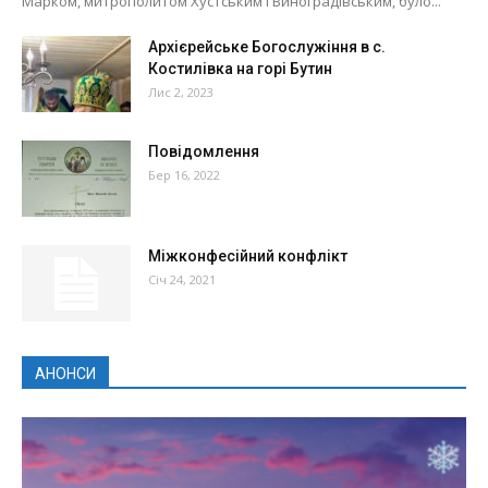
Марком, митрополитом Хустським і Виноградівським, було...
Архієрейське Богослужіння в с.
Костилівка на горі Бутин
Лис 2, 2023
Повідомлення
Бер 16, 2022
Міжконфесійний конфлікт
Січ 24, 2021
АНОНСИ