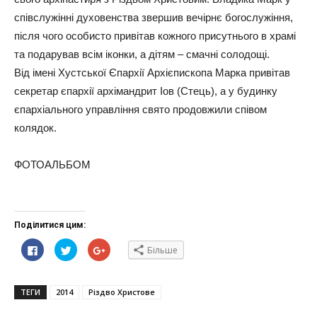
співслужінні духовенства звершив вечірнє богослужіння,
після чого особисто привітав кожного присутнього в храмі
та подарував всім іконки, а дітям – смачні солодощі.
Від імені Хустської Єпархії Архієпископа Марка привітав
секретар єпархії архімандрит Іов (Стець), а у будинку
єпархіального управління свято продовжили співом
колядок.
ФОТОАЛЬБОМ
Поділитися цим:
Click
Click
Click
Більше
to
to
to
share
share
share
on
on
on
Facebook(Відкривається
Twitter(Відкривається
Google+
у
у
(Відкривається
ТЕГИ
2014
Різдво Христове
новому
новому
у
вікні)
вікні)
новому
вікні)