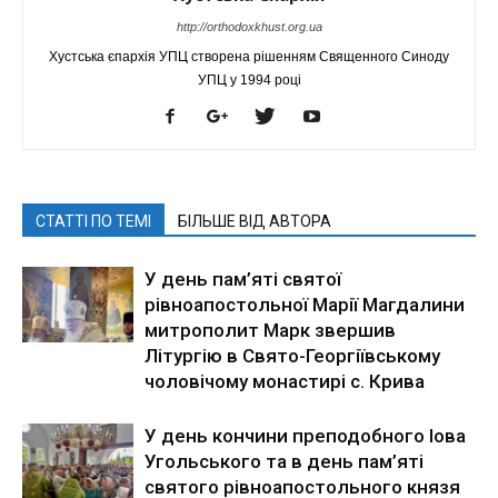
http://orthodoxkhust.org.ua
Хустська єпархія УПЦ створена рішенням Священного Синоду
УПЦ у 1994 році
СТАТТІ ПО ТЕМІ
БІЛЬШЕ ВІД АВТОРА
У день пам’яті святої
рівноапостольної Марії Магдалини
митрополит Марк звершив
Літургію в Свято-Георгіївському
чоловічому монастирі с. Крива
У день кончини преподобного Іова
Угольського та в день пам’яті
святого рівноапостольного князя