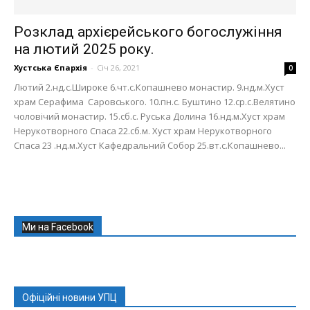
Розклад архієрейського богослужіння
на лютий 2025 року.
Хустська Єпархія
-
Січ 26, 2021
0
Лютий 2.нд.с.Широке 6.чт.с.Копашнево монастир. 9.нд.м.Хуст
храм Серафима Саровського. 10.пн.с. Буштино 12.ср.с.Велятино
чоловічий монастир. 15.сб.с. Руська Долина 16.нд.м.Хуст храм
Нерукотворного Спаса 22.сб.м. Хуст храм Нерукотворного
Спаса 23 .нд.м.Хуст Кафедральний Собор 25.вт.с.Копашнево...
Ми на Facebook
Офіційні новини УПЦ