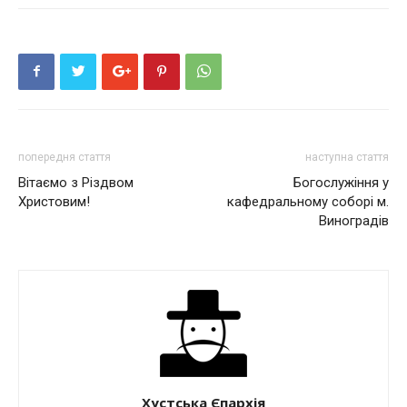
попередня стаття
наступна стаття
Вітаємо з Різдвом
Богослужіння у
Христовим!
кафедральному соборі м.
Виноградів
Хустська Єпархія