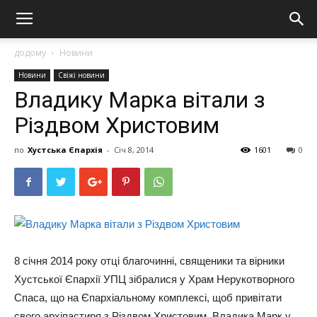
додому
Новини
Новини
Свіжі новини
Владику Марка вітали з
Різдвом Христовим
по
Хустська Єпархія
-
Січ 8, 2014
1601
0
8 січня 2014 року отці благочинні, священики та вірники
Хустської Єпархії УПЦ зібралися у Храм Нерукотворного
Спаса, що на Єпархіальному комплексі, щоб привітати
свого архіпастиря з Різдвом Христовим. Владика Марк у