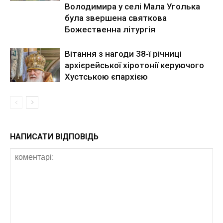
Володимира у селі Мала Уголька
була звершена святкова
Божественна літургія
Вітання з нагоди 38-ї річниці
архієрейської хіротонії керуючого
Хустською єпархією
НАПИСАТИ ВІДПОВІДЬ