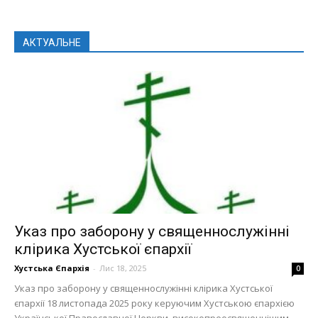
АКТУАЛЬНЕ
Указ про заборону у священнослужінні
клірика Хустської єпархії
Хустська Єпархія
-
Лис 18, 2025
0
Указ про заборону у священнослужінні клірика Хустської
єпархії 18 листопада 2025 року керуючим Хустською єпархією
Української Православної Церкви, високопреосвященнішим