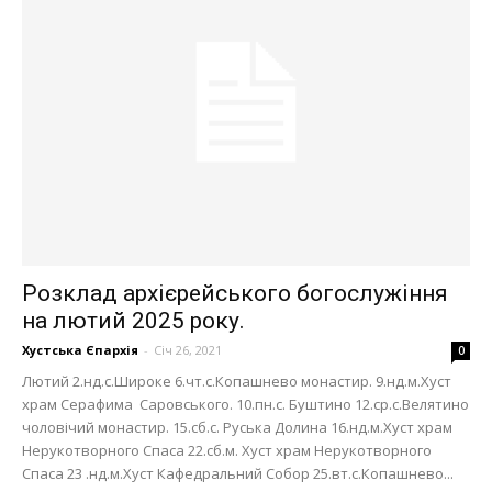
Розклад архієрейського богослужіння
на лютий 2025 року.
Хустська Єпархія
-
Січ 26, 2021
0
Лютий 2.нд.с.Широке 6.чт.с.Копашнево монастир. 9.нд.м.Хуст
храм Серафима Саровського. 10.пн.с. Буштино 12.ср.с.Велятино
чоловічий монастир. 15.сб.с. Руська Долина 16.нд.м.Хуст храм
Нерукотворного Спаса 22.сб.м. Хуст храм Нерукотворного
Спаса 23 .нд.м.Хуст Кафедральний Собор 25.вт.с.Копашнево...