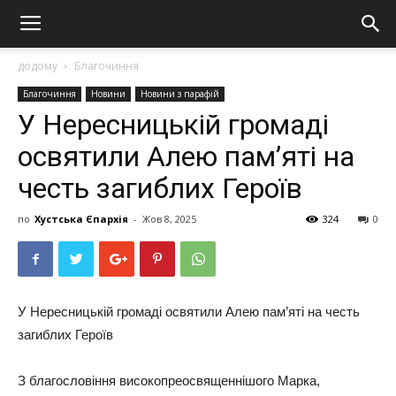
додому
Благочиння
Благочиння
Новини
Новини з парафій
У Нересницькій громаді
освятили Алею пам’яті на
честь загиблих Героїв
по
Хустська Єпархія
-
Жов 8, 2025
324
0
У Нересницькій громаді освятили Алею пам’яті на честь
загиблих Героїв
З благословіння високопреосвященнішого Марка,