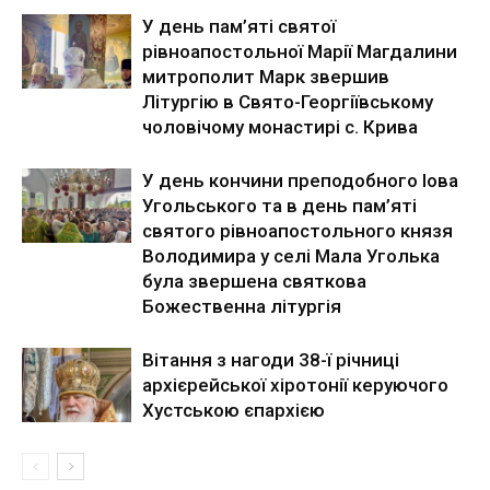
У день пам’яті святої
рівноапостольної Марії Магдалини
митрополит Марк звершив
Літургію в Свято-Георгіївському
чоловічому монастирі с. Крива
У день кончини преподобного Іова
Угольського та в день пам’яті
святого рівноапостольного князя
Володимира у селі Мала Уголька
була звершена святкова
Божественна літургія
Вітання з нагоди 38-ї річниці
архієрейської хіротонії керуючого
Хустською єпархією