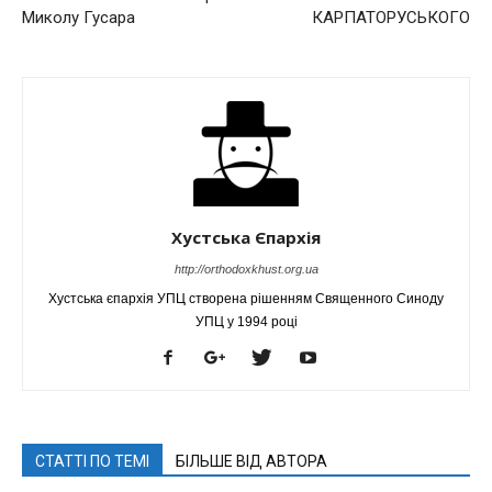
Миколу Гусара
КАРПАТОРУСЬКОГО
Хустська Єпархія
http://orthodoxkhust.org.ua
Хустська єпархія УПЦ створена рішенням Священного Синоду
УПЦ у 1994 році
СТАТТІ ПО ТЕМІ
БІЛЬШЕ ВІД АВТОРА