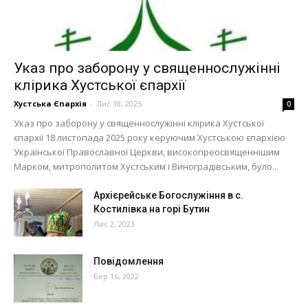
Указ про заборону у священнослужінні
клірика Хустської єпархії
Хустська Єпархія
-
Лис 18, 2025
0
Указ про заборону у священнослужінні клірика Хустської
єпархії 18 листопада 2025 року керуючим Хустською єпархією
Української Православної Церкви, високопреосвященнішим
Марком, митрополитом Хустським і Виноградівським, було...
Архієрейське Богослужіння в с.
Костилівка на горі Бутин
Лис 2, 2023
Повідомлення
Бер 16, 2022