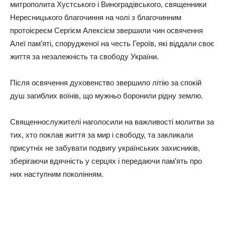
митрополита Хустського і Виноградівського, священники
Нересницького благочиння на чолі з благочинним
протоієреєм Сергієм Алексієм звершили чин освячення
Алеї пам’яті, спорудженої на честь Героїв, які віддали своє
життя за незалежність та свободу України.
Після освячення духовенство звершило літію за спокій
душ загиблих воїнів, що мужньо боронили рідну землю.
Священнослужителі наголосили на важливості молитви за
тих, хто поклав життя за мир і свободу, та закликали
присутніх не забувати подвигу українських захисників,
зберігаючи вдячність у серцях і передаючи пам’ять про
них наступним поколінням.