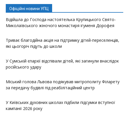
Офіційні новини УПЦ
Відійшла до Господа настоятелька Крупицького Свято-
Миколаївського жіночого монастиря ігуменя Дорофея
Триває благодійна акція на підтримку дітей-переселенців,
які цьогоріч підуть до школи
У Сумській єпархії відспівали дітей, які загинули внаслідок
російського удару
Міський голова Львова подякував митрополиту Філарету
за передачу будівлі під реабілітаційний центр
У Київських духовних школах підбили підсумки вступної
кампанії 2026 року