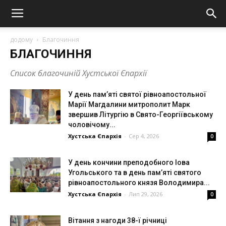
додому
Благочиння
БЛАГОЧИННЯ
Список благочиній Хустської Єпархії
У день пам’яті святої рівноапостольної
Марії Магдалини митрополит Марк
звершив Літургію в Свято-Георгіївському
чоловічому...
Хустська Єпархія
-
Сер 4, 2026
0
У день кончини преподобного Іова
Угольського та в день пам’яті святого
рівноапостольного князя Володимира...
Хустська Єпархія
-
Лип 29, 2026
0
Вітання з нагоди 38-ї річниці