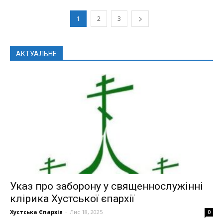
1
2
3
АКТУАЛЬНЕ
Указ про заборону у священнослужінні
клірика Хустської єпархії
Хустська Єпархія
-
Лис 18, 2025
0