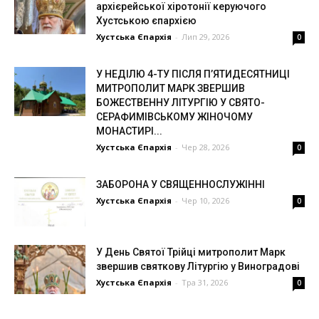
архієрейської хіротонії керуючого
Хустською єпархією
Хустська Єпархія
-
Лип 29, 2026
0
У НЕДІЛЮ 4-ТУ ПІСЛЯ П’ЯТИДЕСЯТНИЦІ
МИТРОПОЛИТ МАРК ЗВЕРШИВ
БОЖЕСТВЕННУ ЛІТУРГІЮ У СВЯТО-
СЕРАФИМІВСЬКОМУ ЖІНОЧОМУ
МОНАСТИРІ...
Хустська Єпархія
-
Чер 28, 2026
0
ЗАБОРОНА У СВЯЩЕННОСЛУЖІННІ
Хустська Єпархія
-
Чер 10, 2026
0
У День Святої Трійці митрополит Марк
звершив святкову Літургію у Виноградові
Хустська Єпархія
-
Тра 31, 2026
0