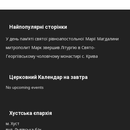
Найпопулярні сторінки
У день пам’яті святої рівноапостольної Марії Магдалини
митрополит Марк звершив Літургію в Свято-
Георгіївському чоловічому монастирі с. Крива
Церковний Календар на завтра
No upcoming events
Хустська єпархія
м. Хуст
вул. Львівська б/н