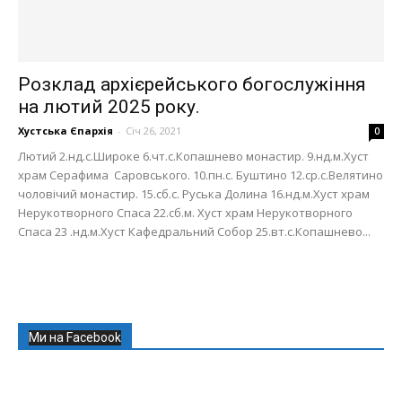
Розклад архієрейського богослужіння
на лютий 2025 року.
Хустська Єпархія
-
Січ 26, 2021
0
Лютий 2.нд.с.Широке 6.чт.с.Копашнево монастир. 9.нд.м.Хуст
храм Серафима Саровського. 10.пн.с. Буштино 12.ср.с.Велятино
чоловічий монастир. 15.сб.с. Руська Долина 16.нд.м.Хуст храм
Нерукотворного Спаса 22.сб.м. Хуст храм Нерукотворного
Спаса 23 .нд.м.Хуст Кафедральний Собор 25.вт.с.Копашнево...
Ми на Facebook