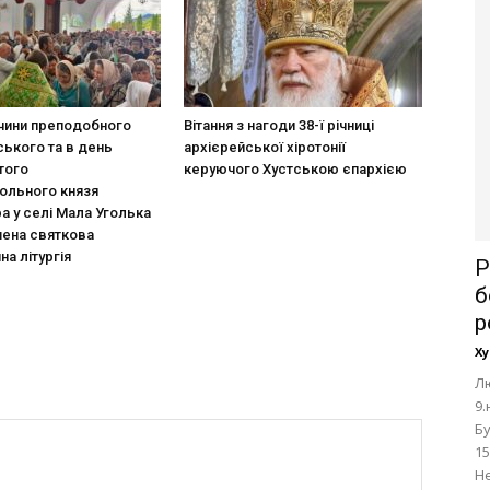
чини преподобного
Вітання з нагоди 38-ї річниці
ського та в день
архієрейської хіротонії
ятого
керуючого Хустською єпархією
ольного князя
 у селі Мала Уголька
шена святкова
а літургія
Р
б
р
Ху
Лю
9.
Бу
15
Не