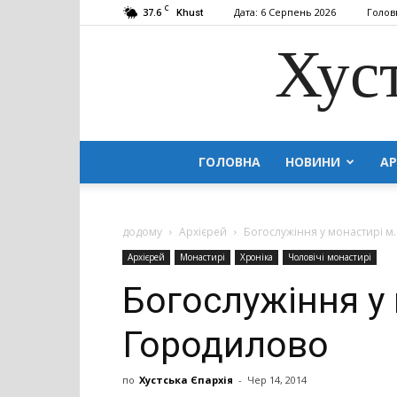
C
37.6
Дата: 6 Серпень 2026
Голов
Khust
Хус
ГОЛОВНА
НОВИНИ
АР
додому
Архієрей
Богослужіння у монастирі м
Архієрей
Монастирі
Хроніка
Чоловічі монастирі
Богослужіння у 
Городилово
по
Хустська Єпархія
-
Чер 14, 2014