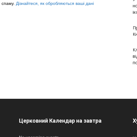
я спаму.
Дізнайтеся, як обробляються ваші дані
н
і
П
К
К
в
п
Церковний Календар на завтра
Х