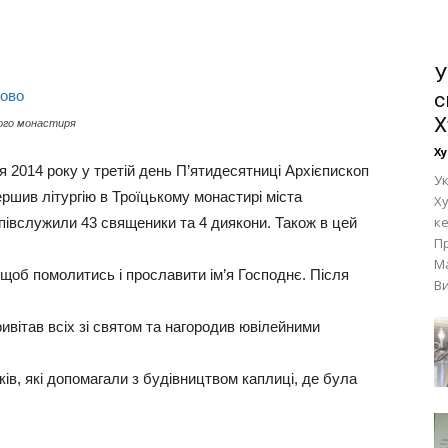
У
с
Х
ічого монастиря
Ху
я 2014 року у третій день П’ятидесятниці Архієпископ
Ук
ршив літургію в Троїцькому монастирі міста
Ху
к
співслужили 43 священики та 4 диякони. Також в цей
П
М
, щоб помолитись і прославити ім’я Господнє. Після
Ви
ивітав всіх зі святом та нагородив ювілейними
в, які допомагали з будівництвом каплиці, де була