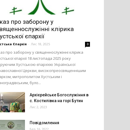
каз про заборону у
вященнослужінні клірика
устської єпархії
стська Єпархія
-
Лис 18, 2025
0
аз про заборону у священнослужінні клірика
стської єпархії 18 листопада 2025 року
еруючим Хустською єпархією Української
равославної Церкви, високопреосвященнішим
арком, митрополитом Хустським і
ноградівським, було...
Архієрейське Богослужіння в
с. Костилівка на горі Бутин
Лис 2, 2023
Повідомлення
Бер 16, 2022