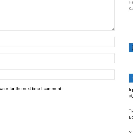
Не
Ка
wser for the next time I comment.
І
в
Т
Бо
У 