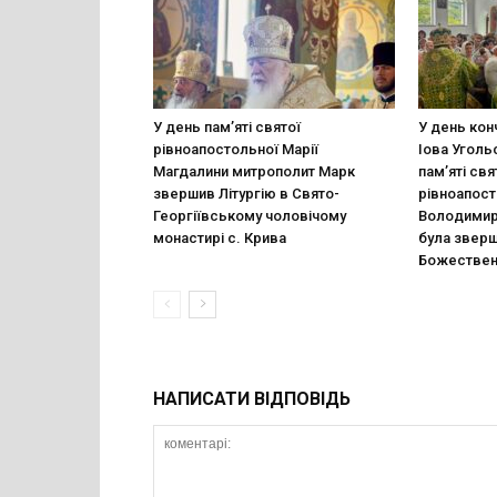
У день пам’яті святої
У день кон
рівноапостольної Марії
Іова Уголь
Магдалини митрополит Марк
пам’яті св
звершив Літургію в Свято-
рівноапост
Георгіївському чоловічому
Володимира
монастирі с. Крива
була звер
Божественн
НАПИСАТИ ВІДПОВІДЬ