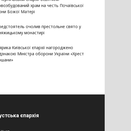
овозбудований храм на честь Почаївської
кони Божої Матері
редстоятель очолив престольне свято у
няжицькому монастирі
лірика Київської єпархії нагороджено
ідзнакою Міністра оборони України «Хрест
ошани»
устська єпархія