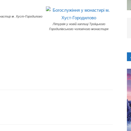
онастир м. Хуст-Городилово
Літургія у новій каплиці Троїцького
Городилівського чоловічого монастиря