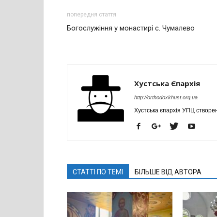
попередня стаття
Богослужіння у монастирі с. Чумалево
Хустська Єпархія
http://orthodoxkhust.org.ua
Хустська єпархія УПЦ створе
СТАТТІ ПО ТЕМІ
БІЛЬШЕ ВІД АВТОРА