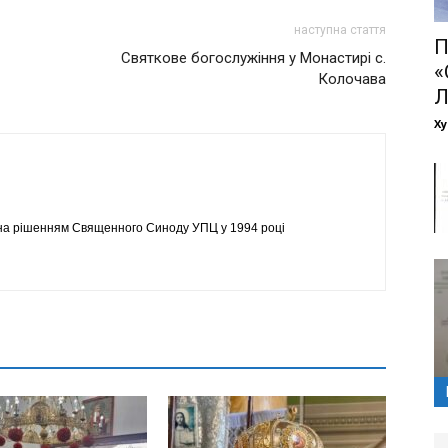
наступна стаття
П
Святкове богослужіння у Монастирі с.
«
Колочава
Ху
на рішенням Священного Синоду УПЦ у 1994 році