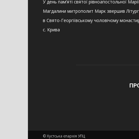
У день пам’яті святої рівноапостольної Марії
Магдалини митрополит Марк звершив Літург
в Свято-Георгіївському чоловічому монастир
с. Крива
ПР
© Хустська єпархія УПЦ