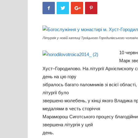
Літургія у новій каплиці Троїцького Городилівського чолов
10 червн
Марк зве
Хуст–Городилово. На літургії Архієпископу 
день на цю гору
зібралось багато паломників зі всієї області
літургії було
звершено молебень, у кінці якого Владика пр
медалями в честь сторіччя
Мараморош Сиготського процесу благодійникі
звершена літургія у цей
день.