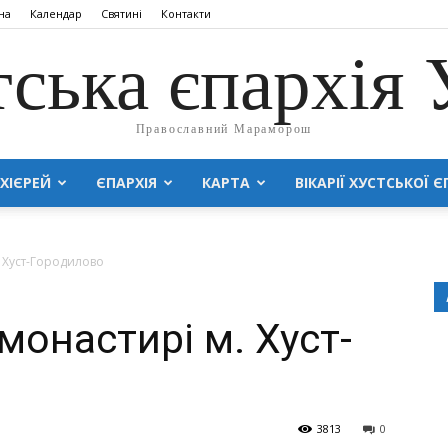
на
Календар
Святині
Контакти
тська єпархія
Православний Мараморош
ХІЄРЕЙ
ЄПАРХІЯ
КАРТА
ВІКАРІЇ ХУСТСЬКОЇ Є
. Хуст-Городилово
монастирі м. Хуст-
3813
0