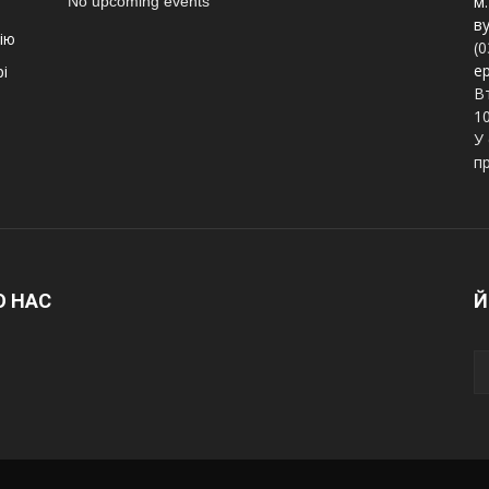
м.
No upcoming events
ву
ію
(0
e
і
Вт
10
У 
п
О НАС
Й