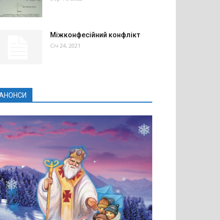
Міжконфесійний конфлікт
Січ 24, 2021
АНОНСИ