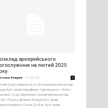
озклад архієрейського
огослужіння на лютий 2025
оку.
стська Єпархія
-
Січ 26, 2021
0
тий 2.нд.с.Широке 6.чт.с.Копашнево монастир.
нд.м.Хуст храм Серафима Саровського. 10.пн.с.
штино 12.ср.с.Велятино чоловічий монастир.
.сб.с. Руська Долина 16.нд.м.Хуст храм
рукотворного Спаса 22.сб.м. Хуст храм