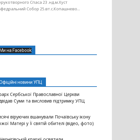
рукотворного Спаса 23 .нд.м.Хуст
федральний Собор 25.вт.с.Копашнево...
Ми на Facebook
Офіційні новини УПЦ
єрарх Сербської Православної Церкви
ідвідав Суми та висловив підтримку УПЦ
исячі віруючих вшанували Почаївську ікону
жої Матері у Її святій обителі (відео, фото)
Чернігівській єпархії освятили