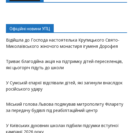
Офіційні новини УПЦ
Відійшла до Господа настоятелька Крупицького Свято-
Миколаївського жіночого монастиря ігуменя Дорофея
Триває благодійна акція на підтримку дітей-переселенців,
які цьогоріч підуть до школи
У Сумській єпархії відспівали дітей, які загинули внаслідок
російського удару
Міський голова Львова подякував митрополиту Філарету
за передачу будівлі під реабілітаційний центр
У Київських духовних школах підбили підсумки вступної
кампанії 2026 року