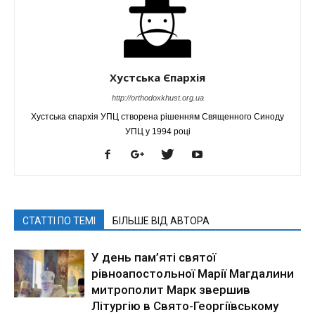
Хустська Єпархія
http://orthodoxkhust.org.ua
Хустська єпархія УПЦ створена рішенням Священного Синоду
УПЦ у 1994 році
СТАТТІ ПО ТЕМІ
БІЛЬШЕ ВІД АВТОРА
У день пам’яті святої
рівноапостольної Марії Магдалини
митрополит Марк звершив
Літургію в Свято-Георгіївському