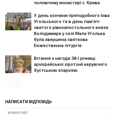
чоловічому монастирі с. Крива
У день кончини преподобного Іова
Угольського та в день пам’яті
святого рівноапостольного князя
Володимира у селі Мала Уголька
була звершена святкова
Божественна літургія
Вітання з нагоди 38-ї річниці
архієрейської хіротонії керуючого
Хустською єпархією
НАПИСАТИ ВІДПОВІДЬ