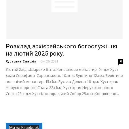
Розклад архієрейського богослужіння
на лютий 2025 року.
Хустська Єпархія
-
Січ 26, 2021
0
Лютий 2.нд.с.Широке 6.чт.с.Копашнево монастир. 9.нд.м.Хуст
храм Серафима Саровського. 10.пн.с. Буштино 12.ср.с.Велятино
чоловічий монастир. 15.сб.с. Руська Долина 16.нд.м.Хуст храм
Нерукотворного Спаса 22.сб.м. Хуст храм Нерукотворного
Спаса 23 .нд.м.Хуст Кафедральний Собор 25.вт.с.Копашнево...
Ми на Facebook