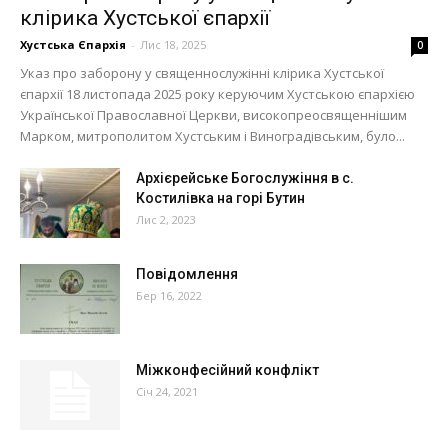
клірика Хустської єпархії
Хустська Єпархія
-
Лис 18, 2025
0
Указ про заборону у священнослужінні клірика Хустської
єпархії 18 листопада 2025 року керуючим Хустською єпархією
Української Православної Церкви, високопреосвященнішим
Марком, митрополитом Хустським і Виноградівським, було...
Архієрейське Богослужіння в с.
Костилівка на горі Бутин
Лис 2, 2023
Повідомлення
Бер 16, 2022
Міжконфесійний конфлікт
Січ 24, 2021