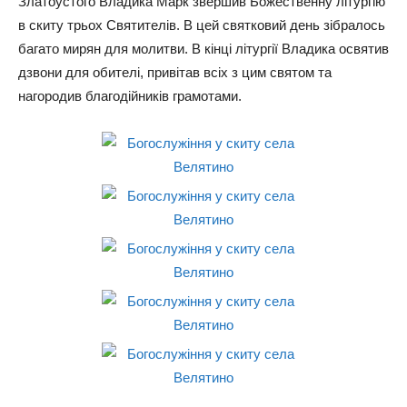
Златоустого Владика Марк звершив Божественну літургію
в скиту трьох Святителів. В цей святковий день зібралось
багато мирян для молитви. В кінці літургії Владика освятив
дзвони для обителі, привітав всіх з цим святом та
нагородив благодійників грамотами.