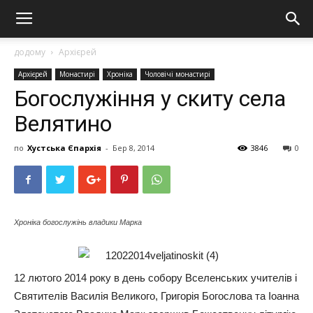
додому
Архієрей
Архієрей
Монастирі
Хроніка
Чоловічі монастирі
Богослужіння у скиту села
Велятино
по
Хустська Єпархія
-
Бер 8, 2014
3846
0
Хроніка богослужінь владики Марка
12 лютого 2014 року в день собору Вселенських учителів і
Святителів Василія Великого, Григорія Богослова та Іоанна