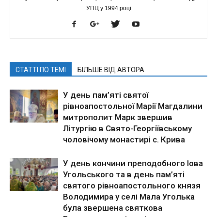
УПЦ у 1994 році
СТАТТІ ПО ТЕМІ
БІЛЬШЕ ВІД АВТОРА
У день пам’яті святої
рівноапостольної Марії Магдалини
митрополит Марк звершив
Літургію в Свято-Георгіївському
чоловічому монастирі с. Крива
У день кончини преподобного Іова
Угольського та в день пам’яті
святого рівноапостольного князя
Володимира у селі Мала Уголька
була звершена святкова