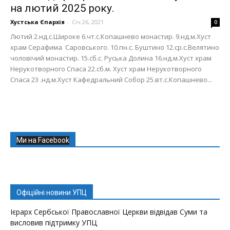
на лютий 2025 року.
Хустська Єпархія
-
Січ 26, 2021
0
Лютий 2.нд.с.Широке 6.чт.с.Копашнево монастир. 9.нд.м.Хуст
храм Серафима Саровського. 10.пн.с. Буштино 12.ср.с.Велятино
чоловічий монастир. 15.сб.с. Руська Долина 16.нд.м.Хуст храм
Нерукотворного Спаса 22.сб.м. Хуст храм Нерукотворного
Спаса 23 .нд.м.Хуст Кафедральний Собор 25.вт.с.Копашнево...
Ми на Facebook
Офіційні новини УПЦ
Ієрарх Сербської Православної Церкви відвідав Суми та
висловив підтримку УПЦ