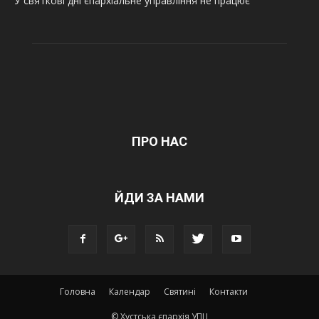
У святкові дні єпархіальне управління не працює
ПРО НАС
ЙДИ ЗА НАМИ
Головна
Календар
Святині
Контакти
© Хустська єпархія УПЦ