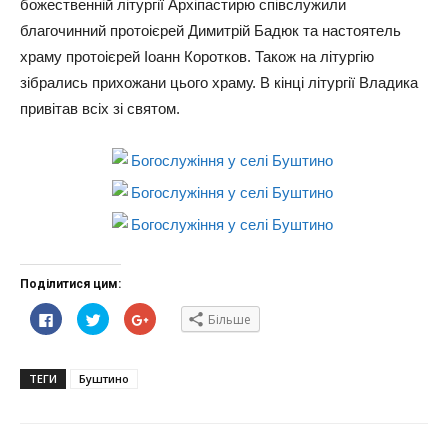
божественній літургії Архіпастирю співслужили
благочинний протоієрей Димитрій Бадюк та настоятель
храму протоієрей Іоанн Коротков. Також на літургію
зібрались прихожани цього храму. В кінці літургії Владика
привітав всіх зі святом.
Поділитися цим:
Click
Click
Click
Більше
to
to
to
share
share
share
on
on
on
Facebook(Відкривається
Twitter(Відкривається
Google+
у
у
(Відкривається
ТЕГИ
Буштино
новому
новому
у
вікні)
вікні)
новому
вікні)