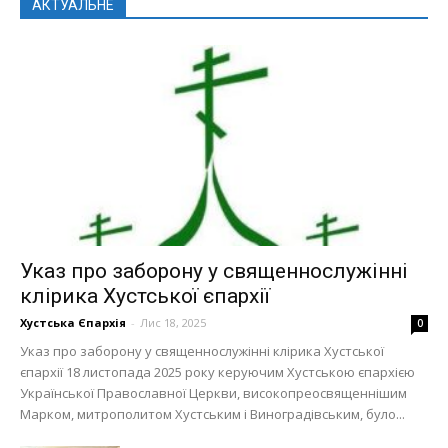
АКТУАЛЬНЕ
Указ про заборону у священнослужінні
клірика Хустської єпархії
Хустська Єпархія
-
Лис 18, 2025
0
Указ про заборону у священнослужінні клірика Хустської
єпархії 18 листопада 2025 року керуючим Хустською єпархією
Української Православної Церкви, високопреосвященнішим
Марком, митрополитом Хустським і Виноградівським, було...