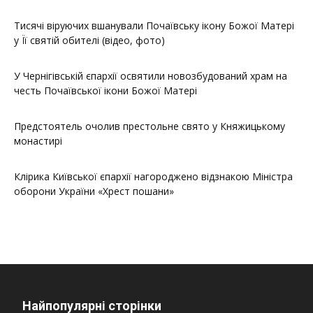
Тисячі віруючих вшанували Почаївську ікону Божої Матері
у Її святій обителі (відео, фото)
У Чернігівській єпархії освятили новозбудований храм на
честь Почаївської ікони Божої Матері
Предстоятель очолив престольне свято у Княжицькому
монастирі
Клірика Київської єпархії нагороджено відзнакою Міністра
оборони України «Хрест пошани»
Найпопулярні сторінки