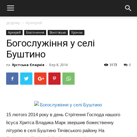
додому
Архієрей
Архієрей
Благочиння
Вонігівське
Хроніка
Богослужіння у селі
Буштино
по
Хустська Єпархія
-
Бер 8, 2014
3173
0
15 лютого 2014 року в день Стрітення Господа нашого
Іісуса Хритса Владика Марк звершив божественну
літургію в селі Буштино Тячівського району На