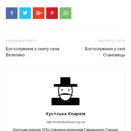
попередня стаття
наступна стаття
Богослужіння у скиту села
Богослужіння у селі
Велятино
Становець
Хустська Єпархія
http://orthodoxkhust.org.ua
Хустська єпархія УПЦ створена рішенням Священного Синоду