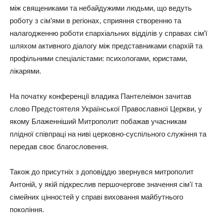
між священиками та небайдужими людьми, що ведуть
роботу з сім’ями в регіонах, сприяння створенню та
налагодженню роботи єпархіальних відділів у справах сім’ї
шляхом активного діалогу між представниками єпархій та
профільними спеціалістами: психологами, юристами,
лікарями.
На початку конференції владика Пантелеімон зачитав
слово Предстоятеля Української Православної Церкви, у
якому Блаженніший Митрополит побажав учасникам
плідної співпраці на ниві церковно-суспільного служіння та
передав своє благословення.
Також до присутніх з доповіддю звернувся митрополит
Антоній, у якій підкреслив першочергове значення сімʼї та
сімейних цінностей у справі виховання майбутнього
покоління.