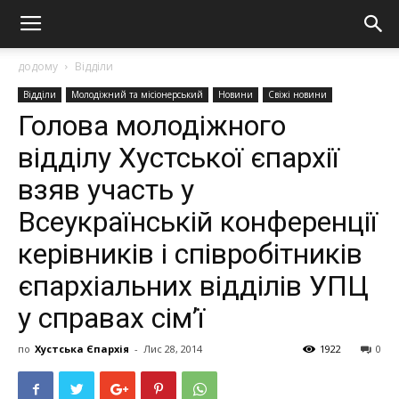
додому
Відділи
Відділи
Молодіжний та місіонерський
Новини
Свіжі новини
Голова молодіжного
відділу Хустської єпархії
взяв участь у
Всеукраїнській конференції
керівників і співробітників
єпархіальних відділів УПЦ
у справах сім’ї
по
Хустська Єпархія
-
Лис 28, 2014
1922
0