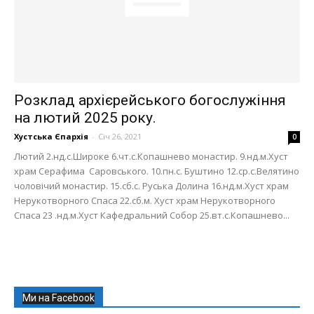
Розклад архієрейського богослужіння
на лютий 2025 року.
Хустська Єпархія
-
Січ 26, 2021
0
Лютий 2.нд.с.Широке 6.чт.с.Копашнево монастир. 9.нд.м.Хуст
храм Серафима Саровського. 10.пн.с. Буштино 12.ср.с.Велятино
чоловічий монастир. 15.сб.с. Руська Долина 16.нд.м.Хуст храм
Нерукотворного Спаса 22.сб.м. Хуст храм Нерукотворного
Спаса 23 .нд.м.Хуст Кафедральний Собор 25.вт.с.Копашнево...
Ми на Facebook