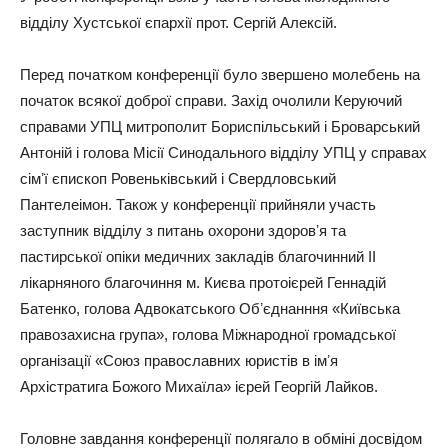
відділу Хустської єпархії прот. Сергій Алексій.
Перед початком конференції було звершено молебень на
початок всякої доброї справи. Захід очолили Керуючий
справами УПЦ митрополит Бориспільський і Броварський
Антоній і голова Місії Синодального відділу УПЦ у справах
сімʼї єпископ Ровеньківський і Свердловський
Пантелеімон. Також у конференції прийняли участь
заступник відділу з питань охорони здоровʼя та
пастирської опіки медичних закладів благочинний ІІ
лікарняного благочиння м. Києва протоієрей Геннадій
Батенко, голова Адвокатського Обʼєднанння «Київська
правозахисна група», голова Міжнародної громадської
організації «Союз православних юристів в імʼя
Архістратига Божого Михаїла» ієрей Георгій Лайков.
Головне завдання конференції полягало в обміні досвідом