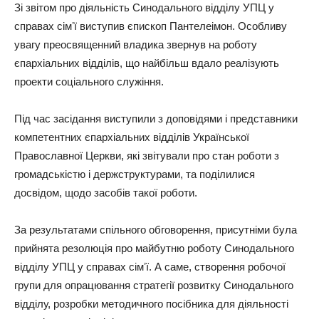
Зі звітом про діяльність Синодального відділу УПЦ у
справах сімʼї виступив єпископ Пантелеімон. Особливу
увагу преосвященний владика звернув на роботу
єпархіальних відділів, що найбільш вдало реалізують
проекти соціального служіння.
Під час засідання виступили з доповідями і представники
компетентних єпархіальних відділів Української
Православної Церкви, які звітували про стан роботи з
громадськістю і держструктурами, та поділилися
досвідом, щодо засобів такої роботи.
За результатами спільного обговорення, присутніми була
прийнята резолюція про майбутню роботу Синодального
відділу УПЦ у справах сімʼї. А саме, створення робочої
групи для опрацювання стратегії розвитку Синодального
відділу, розробки методичного посібника для діяльності