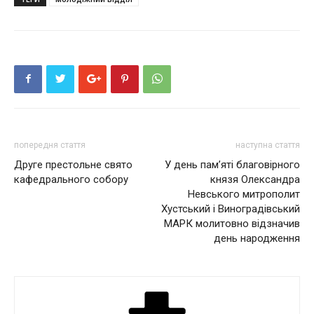
новому
новому
у
вікні)
вікні)
новому
вікні)
попередня стаття
наступна стаття
Друге престольне свято
У день пам’яті благовірного
кафедрального собору
князя Олександра
Невського митрополит
Хустський і Виноградівський
МАРК молитовно відзначив
день народження