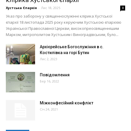
Хустська Єпархія
-
Лис 18, 2025
0
Указ про заборону у священнослужінні клірика Хустської
єпархії 18 листопада 2025 року керуючим Хустською єпархією
Української Православної Церкви, високопреосвященнішим
Марком, митрополитом Хустським і Виноградівським, було...
Архієрейське Богослужіння в с.
Костилівка на горі Бутин
Лис 2, 2023
Повідомлення
Бер 16, 2022
Міжконфесійний конфлікт
Січ 24, 2021