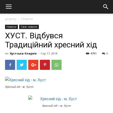
додому
Новини
Новини
Свіжі новини
ХУСТ. Відбувся
Традиційний хресний хід
по
Хустська Єпархія
-
Сер 17, 2014
4791
0
Хресний хід - м. Хуст
Хресний хід – м. Хуст