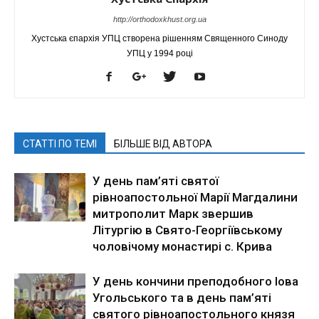
http://orthodoxkhust.org.ua
Хустська єпархія УПЦ створена рішенням Священного Синоду
УПЦ у 1994 році
СТАТТІ ПО ТЕМІ
БІЛЬШЕ ВІД АВТОРА
У день пам’яті святої
рівноапостольної Марії Магдалини
митрополит Марк звершив
Літургію в Свято-Георгіївському
чоловічому монастирі с. Крива
У день кончини преподобного Іова
Угольського та в день пам’яті
святого рівноапостольного князя