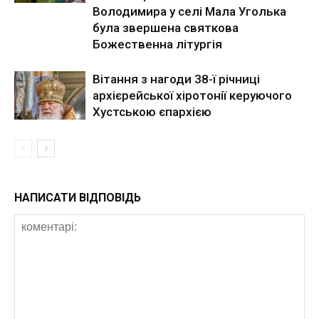
Володимира у селі Мала Уголька
була звершена святкова
Божественна літургія
Вітання з нагоди 38-ї річниці
архієрейської хіротонії керуючого
Хустською єпархією
НАПИСАТИ ВІДПОВІДЬ