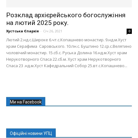
Розклад архієрейського богослужіння
на лютий 2025 року.
Хустська Єпархія
-
Січ 26, 2021
0
Лютий 2.нд.с.Широке 6.чт.с.Копашнево монастир. 9.нд.м.Хуст
храм Серафима Саровського. 10.пн.с. Буштино 12.ср.с.Велятино
чоловічий монастир. 15.сб.с. Руська Долина 16.нд.м.Хуст храм
Нерукотворного Спаса 22.сб.м. Хуст храм Нерукотворного
Спаса 23 .нд.м.Хуст Кафедральний Собор 25.вт.с.Копашнево...
Ми на Facebook
Офіційні новини УПЦ