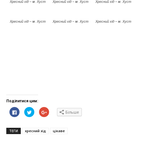
Хресний хід – м. Хуст
Хресний хід – м. Хуст
Хресний хід – м. Хуст
Хресний хід – м. Хуст
Хресний хід – м. Хуст
Хресний хід – м. Хуст
Поділитися цим:
Click
Click
Click
Більше
to
to
to
share
share
share
on
on
on
Facebook(Відкривається
Twitter(Відкривається
Google+
у
у
(Відкривається
ТЕГИ
хресний хід
цікаве
новому
новому
у
вікні)
вікні)
новому