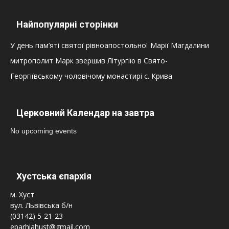
Найпопулярні сторінки
У день пам’яті святої рівноапостольної Марії Магдалини
митрополит Марк звершив Літургію в Свято-
Георгіївському чоловічому монастирі с. Крива
Церковний Календар на завтра
No upcoming events
Хустська єпархія
м. Хуст
вул. Львівська б/н
(03142) 5-21-23
eparhiahust@gmail.com