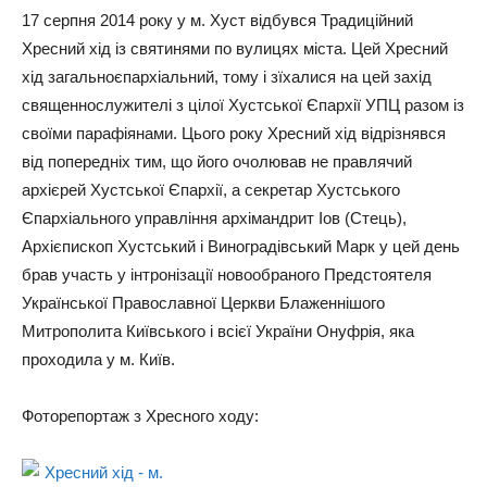
17 серпня 2014 року у м. Хуст відбувся Традиційний
Хресний хід із святинями по вулицях міста. Цей Хресний
хід загальноєпархіальний, тому і зїхалися на цей захід
священнослужителі з цілої Хустської Єпархії УПЦ разом із
своїми парафіянами. Цього року Хресний хід відрізнявся
від попередніх тим, що його очолював не правлячий
архієрей Хустської Єпархії, а секретар Хустського
Єпархіального управління архімандрит Іов (Стець),
Архієпископ Хустський і Виноградівський Марк у цей день
брав участь у інтронізації новообраного Предстоятеля
Української Православної Церкви Блаженнішого
Митрополита Київського і всієї України Онуфрія, яка
проходила у м. Київ.
Фоторепортаж з Хресного ходу: