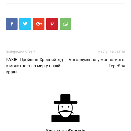
вікні)
попередня стаття
наступна стаття
РАХІВ. Пройшов Хресний хід
Богослужіння у монастирі с.
з молитвою за мир у нашій
Теребля
країні
Хустська Єпархія