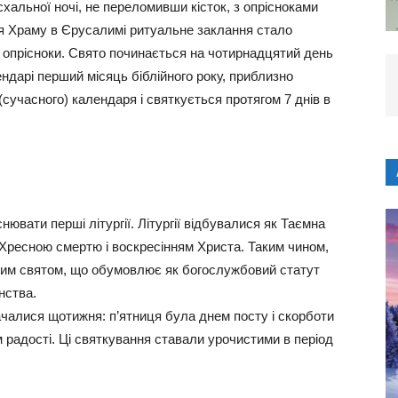
схальної ночі, не переломивши кісток, з опрісноками
ня Храму в Єрусалимі ритуальне заклання стало
и опрісноки. Свято починається на чотирнадцятий день
ндарі перший місяць біблійного року, приблизно
(сучасного) календаря і святкується протягом 7 днів в
ювати перші літургії. Літургії відбувалися як Таємна
 Хресною смертю і воскресінням Христа. Таким чином,
ким святом, що обумовлює як богослужбовий статут
нства.
ачалися щотижня: п’ятниця була днем посту і скорботи
м радості. Ці святкування ставали урочистими в період