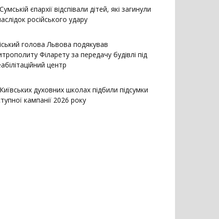
Сумській єпархії відспівали дітей, які загинули
наслідок російського удару
іський голова Львова подякував
итрополиту Філарету за передачу будівлі під
еабілітаційний центр
 Київських духовних школах підбили підсумки
ступної кампанії 2026 року