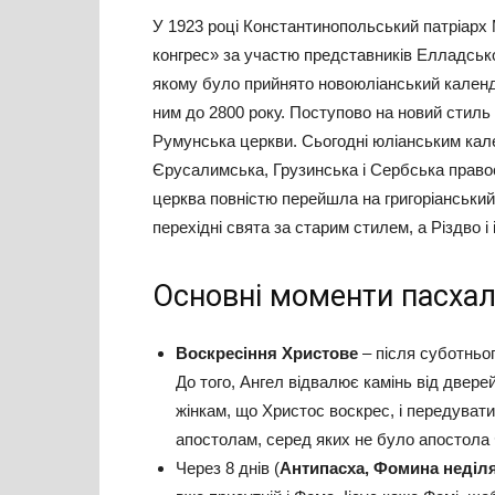
У 1923 році Константинопольський патріарх М
конгрес» за участю представників Елладськ
якому було прийнято новоюліанський календар
ним до 2800 року. Поступово на новий стил
Румунська церкви. Сьогодні юліанським кал
Єрусалимська, Грузинська і Сербська право
церква повністю перейшла на григоріанськи
перехідні свята за старим стилем, а Різдво і
Основні моменти пасхал
Воскресіння Христове
– після суботньо
До того, Ангел відвалює камінь від двере
жінкам, що Христос воскрес, і передувати
апостолам, серед яких не було апостола
Через 8 днів (
Антипасха, Фомина неділ