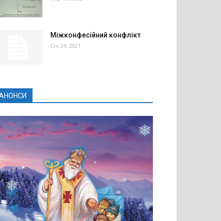
Міжконфесійний конфлікт
Січ 24, 2021
АНОНСИ