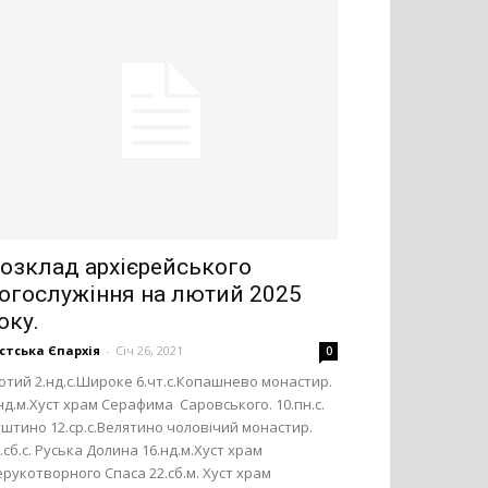
озклад архієрейського
огослужіння на лютий 2025
оку.
стська Єпархія
-
Січ 26, 2021
0
тий 2.нд.с.Широке 6.чт.с.Копашнево монастир.
нд.м.Хуст храм Серафима Саровського. 10.пн.с.
штино 12.ср.с.Велятино чоловічий монастир.
.сб.с. Руська Долина 16.нд.м.Хуст храм
рукотворного Спаса 22.сб.м. Хуст храм