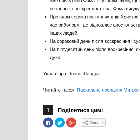
вже присутній і Фома. Іісус каже Фомі, щ
реальності воскреслого тіла. Фома вигукує
Протягом сорока наступних днів Христос я
час риболовлі, де відновлює апостольств
інших людей.
На сороковий день після воскресіння Ііс
На п’ятдесятий день після воскресіння, я
Духа.
Уклав: прот. Іоанн Шандра
Читайте також:
Пасхальне послання Митроп
1
Поділитися цим:
Click
Click
Click
Більше
to
to
to
share
share
share
on
on
on
Facebook(Відкривається
Twitter(Відкривається
Google+