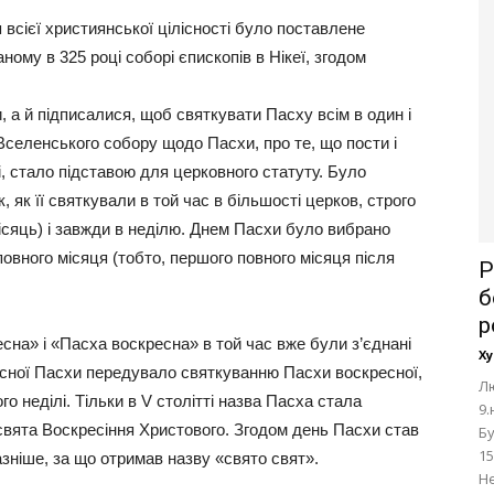
всієї християнської цілісності було поставлене
ому в 325 році соборі єпископів в Нікеї, згодом
, а й підписалися, щоб святкувати Пасху всім в один і
селенського собору щодо Пасхи, про те, що пости і
і, стало підставою для церковного статуту. Було
 як її святкували в той час в більшості церков, строго
місяць) і завжди в неділю. Днем Пасхи було вибрано
овного місяця (тобто, першого повного місяця після
Р
б
р
сна» і «Пасха воскресна» в той час вже були з’єднані
Ху
хресної Пасхи передувало святкуванню Пасхи воскресної,
Лю
о неділі. Тільки в V столітті назва Пасха стала
9.
вята Воскресіння Христового. Згодом день Пасхи став
Бу
15
зніше, за що отримав назву «свято свят».
Не