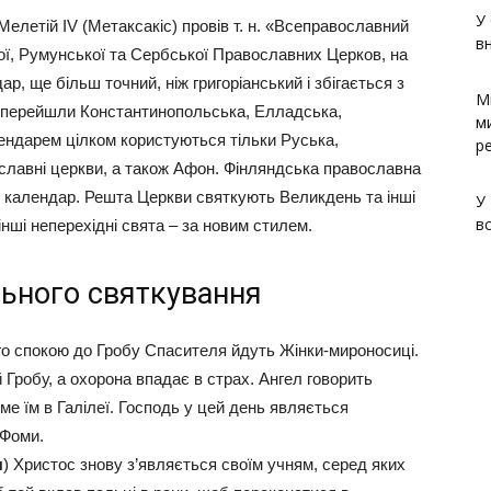
У 
елетій IV (Метаксакіс) провів т. н. «Всеправославний
в
ої, Румунської та Сербської Православних Церков, на
, ще більш точний, ніж григоріанський і збігається з
М
ь перейшли Константинопольська, Елладська,
м
ендарем цілком користуються тільки Руська,
р
славні церкви, а також Афон. Фінляндська православна
й календар. Решта Церкви святкують Великдень та інші
У
в
 інші неперехідні свята – за новим стилем.
ьного святкування
го спокою до Гробу Спасителя йдуть Жінки-мироносиці.
й Гробу, а охорона впадає в страх. Ангел говорить
ме їм в Галілеї. Господь у цей день являється
 Фоми.
я
) Христос знову з’являється своїм учням, серед яких