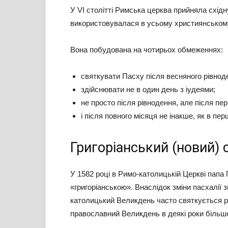
У VI столітті Римська церква прийняла схід
використовувалася в усьому християнському с
Вона побудована на чотирьох обмеженнях:
святкувати Пасху після весняного рівнод
здійснювати не в один день з іудеями;
не просто після рівнодення, але після пе
і після повного місяця не інакше, як в п
Григоріанський (новий) 
У 1582 році в Римо-католицькій Церкві папа Г
«григоріанською». Внаслідок зміни пасхалії 
католицький Великдень часто святкується ра
православний Великдень в деякі роки більше