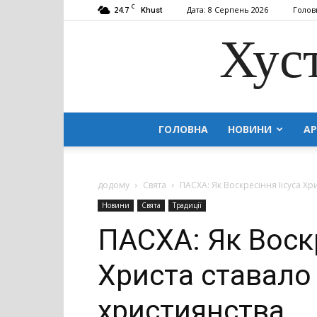
C
24.7
Дата: 8 Серпень 2026
Голов
Khust
Хус
ГОЛОВНА
НОВИНИ
АР
додому
Свята
ПАСХА: Як Воскресіння Іісуса Х
Новини
Свята
Традиції
ПАСХА: Як Воскр
Христа ставало
християнства