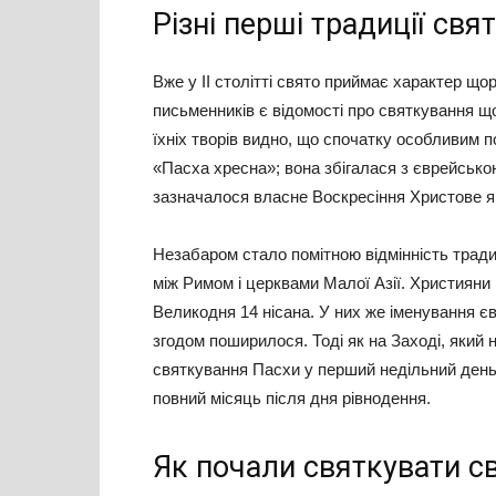
Різні перші традиції св
Вже у II столітті свято приймає характер що
письменників є відомості про святкування що
їхніх творів видно, що спочатку особливим 
«Пасха хресна»; вона збігалася з єврейською
зазначалося власне Воскресіння Христове я
Незабаром стало помітною відмінність трад
між Римом і церквами Малої Азії. Християни
Великодня 14 нісана. У них же іменування є
згодом поширилося. Тоді як на Заході, який
святкування Пасхи у перший недільний день 
повний місяць після дня рівнодення.
Як почали святкувати с