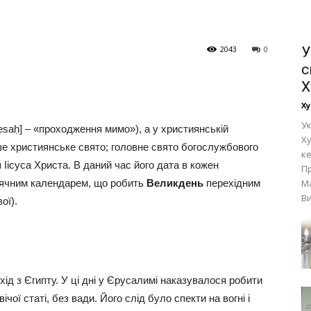
2043
0
У
с
Х
Ху
Ук
Ху
е християнське свято; головне свято богослужбового
к
 Іісуса Христа. В даний час його дата в кожен
П
нячним календарем, що робить
Великдень
перехідним
М
Ви
ої).
хід з Єгипту. У ці дні у Єрусалимі наказувалося робити
чої статі, без вади. Його слід було спекти на вогні і