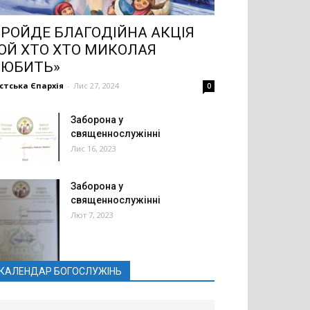
РОЙДЕ БЛАГОДІЙНА АКЦІЯ
ОЙ ХТО ХТО МИКОЛАЯ
ЛЮБИТЬ»
стська Єпархія
-
Лис 27, 2024
0
Заборона у
священнослужінні
Лис 16, 2023
Заборона у
священнослужінні
Лют 7, 2023
КАЛЕНДАР БОГОСЛУЖІНЬ