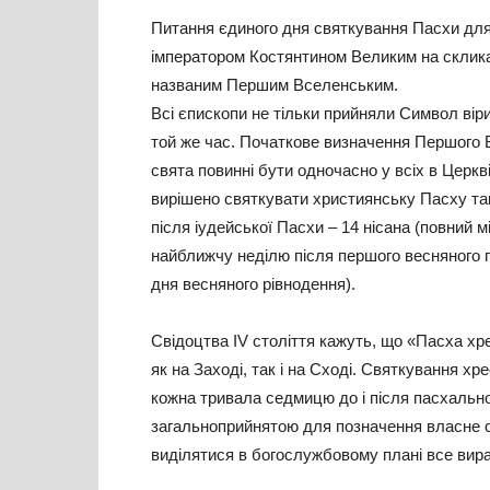
Питання єдиного дня святкування Пасхи для 
імператором Костянтином Великим на скликан
названим Першим Вселенським.
Всі єпископи не тільки прийняли Символ віри
той же час. Початкове визначення Першого В
свята повинні бути одночасно у всіх в Церкв
вирішено святкувати християнську Пасху так,
після іудейської Пасхи – 14 нісана (повний 
найближчу неділю після першого весняного п
дня весняного рівнодення).
Свідоцтва IV століття кажуть, що «Пасха хре
як на Заході, так і на Сході. Святкування 
кожна тривала седмицю до і після пасхальног
загальноприйнятою для позначення власне с
виділятися в богослужбовому плані все вира