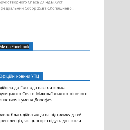
рукотворного Спаса 23 .нд.м.Хуст
федральний Собор 25.вт.с.Копашнево...
Ми на Facebook
Офіційні новини УПЦ
ідійшла до Господа настоятелька
рупицького Свято-Миколаївського жіночого
онастиря ігуменя Дорофея
иває благодійна акція на підтримку дітей-
реселенців, які цьогоріч підуть до школи