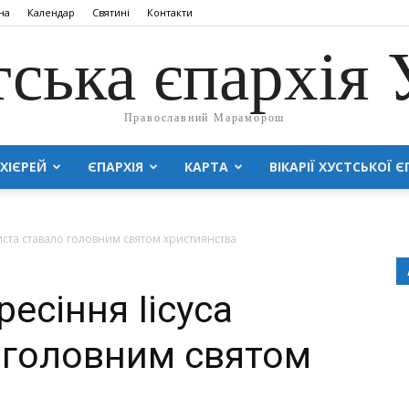
на
Календар
Святині
Контакти
тська єпархія
Православний Мараморош
ХІЄРЕЙ
ЄПАРХІЯ
КАРТА
ВІКАРІЇ ХУСТСЬКОЇ Є
риста ставало головним святом християнства
есіння Іісуса
 головним святом