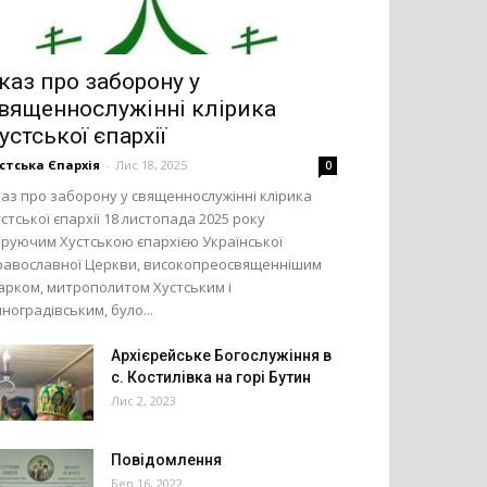
каз про заборону у
вященнослужінні клірика
устської єпархії
стська Єпархія
-
Лис 18, 2025
0
аз про заборону у священнослужінні клірика
стської єпархії 18 листопада 2025 року
еруючим Хустською єпархією Української
равославної Церкви, високопреосвященнішим
арком, митрополитом Хустським і
ноградівським, було...
Архієрейське Богослужіння в
с. Костилівка на горі Бутин
Лис 2, 2023
Повідомлення
Бер 16, 2022