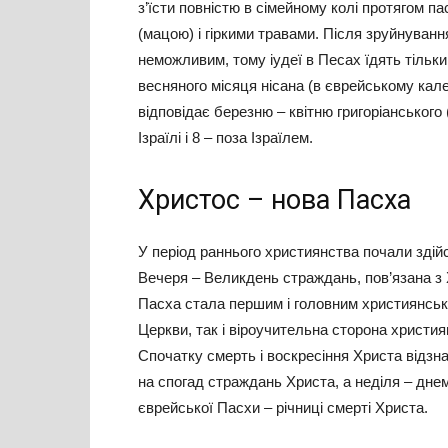
з’їсти повністю в сімейному колі протягом па
(мацою) і гіркими травами. Після зруйнуван
неможливим, тому іудеї в Песах їдять тільк
весняного місяця нісана (в єврейському кале
відповідає березню – квітню григоріанського 
Ізраїлі і 8 – поза Ізраїлем.
Христос – нова Пасха
У період раннього християнства почали здійсн
Вечеря – Великдень страждань, пов’язана з
Пасха стала першим і головним християнсь
Церкви, так і віроучительна сторона христия
Спочатку смерть і воскресіння Христа відзн
на спогад страждань Христа, а неділя – дне
єврейської Пасхи – річниці смерті Христа.