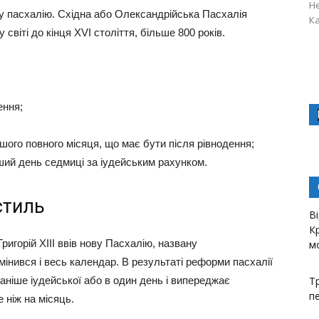
Не
ну пасхалію. Східна або Олександрійська Пасхалія
Ка
віті до кінця XVI століття, більше 800 років.
ення;
ршого повного місяця, що має бути після рівнодення;
ерший день седмиці за іудейським рахунком.
стиль
В
К
ригорій XIII ввів нову Пасхалію, названу
м
змінився і весь календар. В результаті реформи пасхалії
ніше іудейської або в один день і випереджає
Тр
пе
 ніж на місяць.