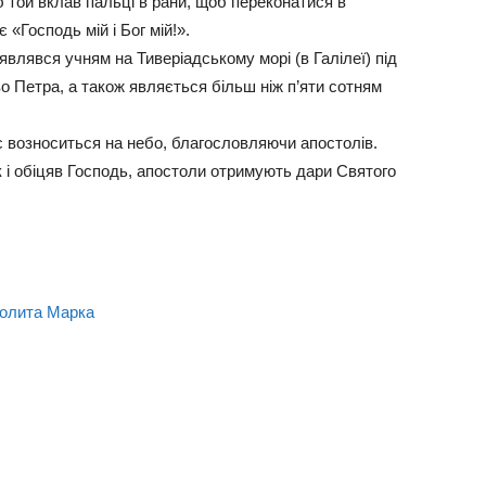
об той вклав пальці в рани, щоб переконатися в
 «Господь мій і Бог мій!».
влявся учням на Тиверіадському морі (в Галілеї) під
о Петра, а також являється більш ніж п’яти сотням
ус возноситься на небо, благословляючи апостолів.
к і обіцяв Господь, апостоли отримують дари Святого
олита Марка