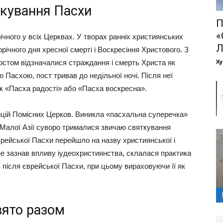
яткування Пасхи
П
«
річного у всіх Церквах. У творах ранніх християнських
річного дня хресної смерті і Воскресіння Христового. З
Ху
постом відзначалися страждання і смерть Христа як
 Пасхою, пост тривав до недільної ночі. Після неї
к «Пасха радості» або «Пасха воскресна».
ицій Помісних Церков. Виникла «пасхальна суперечка»
 Малої Азії суворо трималися звичаю святкування
врейської Пасхи перейшло на назву християнської і
 не зазнав впливу іудеохристиянства, склалася практика
після єврейської Пасхи, при цьому вираховуючи її як
вято разом