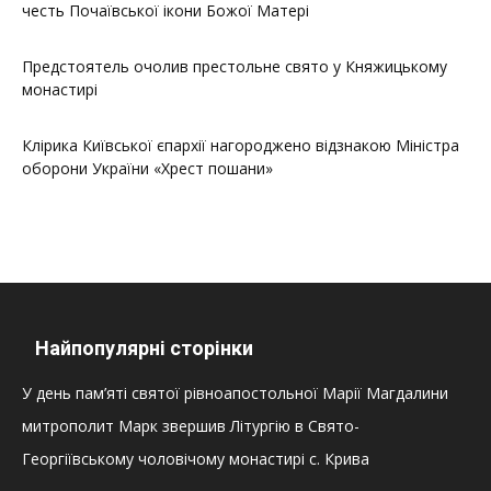
честь Почаївської ікони Божої Матері
Предстоятель очолив престольне свято у Княжицькому
монастирі
Клірика Київської єпархії нагороджено відзнакою Міністра
оборони України «Хрест пошани»
Найпопулярні сторінки
У день пам’яті святої рівноапостольної Марії Магдалини
митрополит Марк звершив Літургію в Свято-
Георгіївському чоловічому монастирі с. Крива