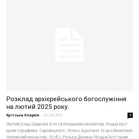
Розклад архієрейського богослужіння
на лютий 2025 року.
Хустська Єпархія
-
Січ 26, 2021
0
Лютий 2.нд.с.Широке 6.чт.с.Копашнево монастир. 9.нд.м.Хуст
храм Серафима Саровського. 10.пн.с. Буштино 12.ср.с.Велятино
чоловічий монастир. 15.сб.с. Руська Долина 16.нд.м.Хуст храм