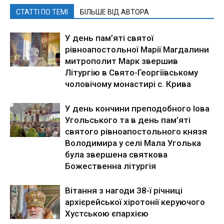
СТАТТІ ПО ТЕМІ
БІЛЬШЕ ВІД АВТОРА
У день пам’яті святої
рівноапостольної Марії Магдалини
митрополит Марк звершив
Літургію в Свято-Георгіївському
чоловічому монастирі с. Крива
У день кончини преподобного Іова
Угольського та в день пам’яті
святого рівноапостольного князя
Володимира у селі Мала Уголька
була звершена святкова
Божественна літургія
Вітання з нагоди 38-ї річниці
архієрейської хіротонії керуючого
Хустською єпархією