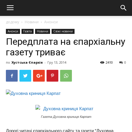
додому
Новини
Анонси
Анонси
Газета
Новини
Свіжі новини
Передплата на єпархіальну
газету триває
по
Хустська Єпархія
-
Гру 13, 2014
2410
0
Газета Духовна криниця Карпат
Дорогі читачі єпархіального сайту та газети “Духовна