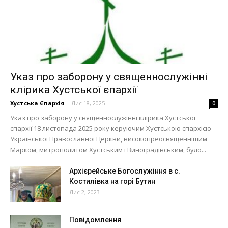
Указ про заборону у священнослужінні
клірика Хустської єпархії
Хустська Єпархія
-
Лис 18, 2025
0
Указ про заборону у священнослужінні клірика Хустської
єпархії 18 листопада 2025 року керуючим Хустською єпархією
Української Православної Церкви, високопреосвященнішим
Марком, митрополитом Хустським і Виноградівським, було...
Архієрейське Богослужіння в с.
Костилівка на горі Бутин
Лис 2, 2023
Повідомлення