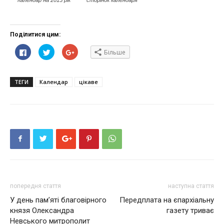
Календар на 2015 рік
сторінок календаря
Поділитися цим:
Click
Click
Click
Більше
to
to
to
share
share
share
on
on
on
Facebook(Відкривається
Twitter(Відкривається
Google+
у
у
(Відкривається
ТЕГИ
Календар
цікаве
новому
новому
у
вікні)
вікні)
новому
вікні)
попередня стаття
наступна стаття
У день пам’яті благовірного
Передплата на єпархіальну
князя Олександра
газету триває
Невського митрополит