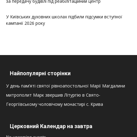
за передачу будівлі під реабілітаційний центр
У Київських духовних школах підбили підсумки вступної
кампанії 2026 року
Найпопулярні сторінки
У день пам’яті святої рівноапостольної Марії Магдалини
митрополит Марк звершив Літургію в Свято-
Георгіївському чоловічому монастирі с. Крива
Церковний Календар на завтра
No upcoming events