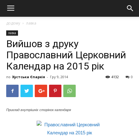
додому
лавка
лавка
Вийшов з друку
Православний Церковний
Календар на 2015 рік
по
Хустська Єпархія
-
Гру 9, 2014
4132
0
Приклад внутрішніх сторінок календаря