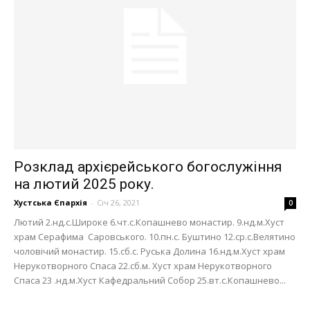
Розклад архієрейського богослужіння
на лютий 2025 року.
Хустська Єпархія
-
Січ 26, 2021
0
Лютий 2.нд.с.Широке 6.чт.с.Копашнево монастир. 9.нд.м.Хуст
храм Серафима Саровського. 10.пн.с. Буштино 12.ср.с.Велятино
чоловічий монастир. 15.сб.с. Руська Долина 16.нд.м.Хуст храм
Нерукотворного Спаса 22.сб.м. Хуст храм Нерукотворного
Спаса 23 .нд.м.Хуст Кафедральний Собор 25.вт.с.Копашнево...