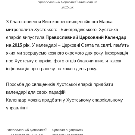
Православний Церковний Календар на
2015 рік
З благословення Високопреосвященнійшого Марка,
митрополита Хустського і Виноградівського, Хустська
єпархія випустила
Православний Церковний Календар
на 2015 рік
. У календарі – Церковні Свята та святі, пам’ять
яких ми звершуємо кожного окремого дня року, інформація
про Хустську єпархію, фото отців благочинних, я також
інформація про трапезу на кожен день року.
Просьба до священиків Хустської єпархії придбати
календарі для своїх парафій.
Календар можна придбати у Хустському єпархіальному
управлінні.
Православний Церковний
Приклад внутрішніх