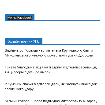
Ми на Facebook
Офіційні новини УПЦ
Відійшла до Господа настоятелька Крупицького Свято-
Миколаївського жіночого монастиря ігуменя Дорофея
Триває благодійна акція на підтримку дітей-переселенців,
які цьогоріч підуть до школи
У Сумській єпархії відспівали дітей, які загинули внаслідок
російського удару
Міський голова Львова подякував митрополиту Філарету