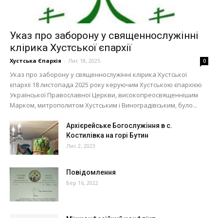
Указ про заборону у священнослужінні
клірика Хустської єпархії
Хустська Єпархія
-
Лис 18, 2025
0
Указ про заборону у священнослужінні клірика Хустської
єпархії 18 листопада 2025 року керуючим Хустською єпархією
Української Православної Церкви, високопреосвященнішим
Марком, митрополитом Хустським і Виноградівським, було...
Архієрейське Богослужіння в с.
Костилівка на горі Бутин
Лис 2, 2023
Повідомлення
Бер 16, 2022