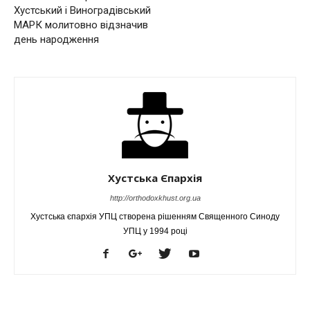
Хустський і Виноградівський
МАРК молитовно відзначив
день народження
Хустська Єпархія
http://orthodoxkhust.org.ua
Хустська єпархія УПЦ створена рішенням Священного Синоду
УПЦ у 1994 році