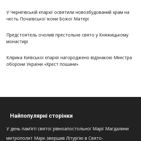
У Чернігівській єпархії освятили новозбудований храм на
честь Почаївської ікони Божої Матері
Предстоятель очолив престольне свято у Княжицькому
монастирі
Клірика Київської єпархії нагороджено відзнакою Міністра
оборони України «Хрест пошани»
Найпопулярні сторінки
У день пам’яті святої рівноапостольної Марії Магдалини
митрополит Марк звершив Літургію в Свято-