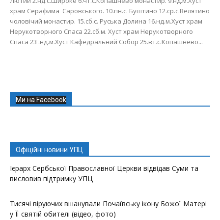
Лютий 2.нд.с.Широке 6.чт.с.Копашнево монастир. 9.нд.м.Хуст
храм Серафима Саровського. 10.пн.с. Буштино 12.ср.с.Велятино
чоловічий монастир. 15.сб.с. Руська Долина 16.нд.м.Хуст храм
Нерукотворного Спаса 22.сб.м. Хуст храм Нерукотворного
Спаса 23 .нд.м.Хуст Кафедральний Собор 25.вт.с.Копашнево...
Ми на Facebook
Офіційні новини УПЦ
Ієрарх Сербської Православної Церкви відвідав Суми та
висловив підтримку УПЦ
Тисячі віруючих вшанували Почаївську ікону Божої Матері
у Її святій обителі (відео, фото)