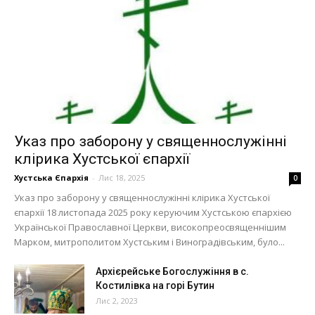
Указ про заборону у священнослужінні
клірика Хустської єпархії
Хустська Єпархія
-
Лис 18, 2025
0
Указ про заборону у священнослужінні клірика Хустської
єпархії 18 листопада 2025 року керуючим Хустською єпархією
Української Православної Церкви, високопреосвященнішим
Марком, митрополитом Хустським і Виноградівським, було...
Архієрейське Богослужіння в с.
Костилівка на горі Бутин
Лис 2, 2023