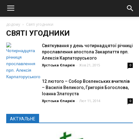
додому
Святі угодники
СВЯТІ УГОДНИКИ
Святкування у день чотирнадцятої річниці
прославлення апостола Закарпаття прп.
Алексія Карпаторуського
Хустська Єпархія
-
Жов 21, 2015
0
12 лютого – Собор Вселенських вчителів
– Василія Великого, Григорія Богослова,
Іоанна Златоуста
Хустська Єпархія
-
Лют 11, 2014
0
АКТУАЛЬНЕ