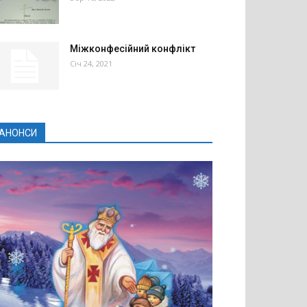
Міжконфесійний конфлікт
Січ 24, 2021
АНОНСИ