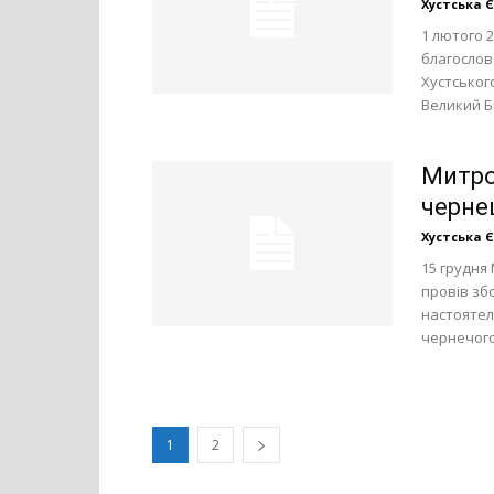
Хустська 
1 лютого 
благосло
Хустськог
Великий Би
Митро
черне
Хустська 
15 грудня
провів зб
настоятел
чернечого
1
2