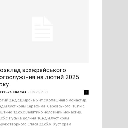
озклад архієрейського
огослужіння на лютий 2025
оку.
стська Єпархія
-
Січ 26, 2021
0
тий 2.нд.с.Широке 6.чт.с.Копашнево монастир.
нд.м.Хуст храм Серафима Саровського. 10.пн.с.
штино 12.ср.с.Велятино чоловічий монастир.
.сб.с. Руська Долина 16.нд.м.Хуст храм
рукотворного Спаса 22.сб.м. Хуст храм