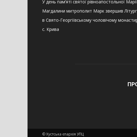
У день пам’яті святої рівноапостольної Марії
Магдалини митрополит Марк звершив Літург
в Свято-Георгіївському чоловічому монастир
с. Крива
ПР
© Хустська єпархія УПЦ