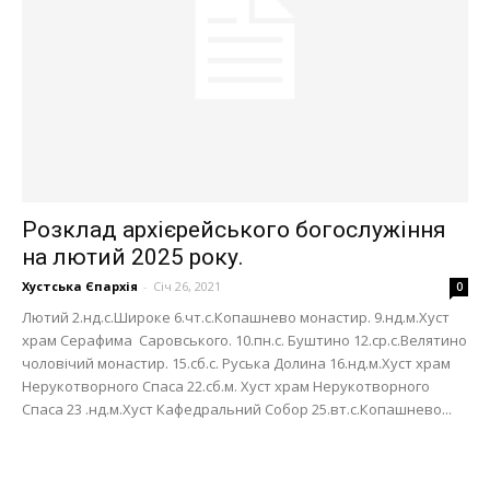
Розклад архієрейського богослужіння
на лютий 2025 року.
Хустська Єпархія
-
Січ 26, 2021
0
Лютий 2.нд.с.Широке 6.чт.с.Копашнево монастир. 9.нд.м.Хуст
храм Серафима Саровського. 10.пн.с. Буштино 12.ср.с.Велятино
чоловічий монастир. 15.сб.с. Руська Долина 16.нд.м.Хуст храм
Нерукотворного Спаса 22.сб.м. Хуст храм Нерукотворного
Спаса 23 .нд.м.Хуст Кафедральний Собор 25.вт.с.Копашнево...