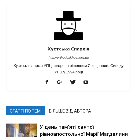
Хустська Єпархія
http://orthodoxkhust.org.ua
Хустська єпархія УПЦ створена рішенням Священного Синоду
УПЦ у 1994 році
СТАТТІ ПО ТЕМІ
БІЛЬШЕ ВІД АВТОРА
У день пам’яті святої
рівноапостольної Марії Магдалини