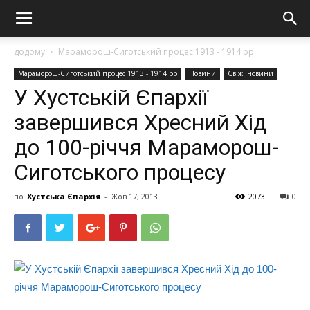
додому
Мараморош-Сиготський процес 1913 - 1914 рр
Мараморош-Сиготський процес 1913 - 1914 рр
Новини
Свіжі новини
У Хустській Єпархії
завершився Хресний Хід
до 100-річчя Мараморош-
Сиготського процесу
по
Хустська Єпархія
-
Жов 17, 2013
2073
0