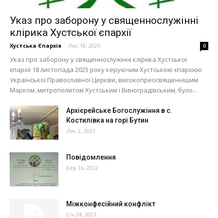
Указ про заборону у священнослужінні
клірика Хустської єпархії
Хустська Єпархія
-
Лис 18, 2025
0
Указ про заборону у священнослужінні клірика Хустської
єпархії 18 листопада 2025 року керуючим Хустською єпархією
Української Православної Церкви, високопреосвященнішим
Марком, митрополитом Хустським і Виноградівським, було...
Архієрейське Богослужіння в с.
Костилівка на горі Бутин
Лис 2, 2023
Повідомлення
Бер 16, 2022
Міжконфесійний конфлікт
Січ 24, 2021