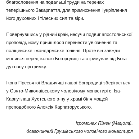
благословення на подальші труди на теренах
теперішнього Закарпаття, для примноження і укріплення
його духовних і тілесних сил та віри.
Повернувшись у рідний край, несучи подвиг апостольської
проповіді, йому прийшлося перенести ув’язнення та
поліцейське і жандармське гоніння. Проте він завжди
молився перед іконою Богородиці та отримував від Бога
духовну підтримку.
Ікона Пресвятої Владичиці нашої Богородиці зберігається
у Свято-Миколаївському чоловічому монастирі с. Іза-
Карпутлаш Хустського р-ну у храмі біля мощей
преподобного Алексія Карпаторуського.
ієромонах Пімен (Мацола),
благочинний Грушівського чоловічого монастиря