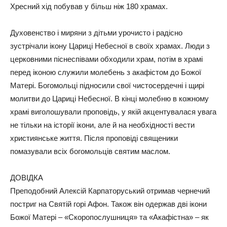
Хресний хід побував у більш ніж 180 храмах.
Духовенство і миряни з дітьми урочисто і радісно
зустрічали ікону Цариці Небесної в своїх храмах. Люди з
церковними піснеспівами обходили храм, потім в храмі
перед іконою служили молебень з акафістом до Божої
Матері. Богомольці підносили свої чистосердечні і щирі
молитви до Цариці Небесної. В кінці молебню в кожному
храмі виголошували проповідь, у якій акцентувалася увага
не тільки на історії ікони, але й на необхідності вести
християнське життя. Після проповіді священики
помазували всіх богомольців святим маслом.
ДОВІДКА
Преподобний Алексій Карпаторуський отримав чернечий
постриг на Святій горі Афон. Також він одержав дві ікони
Божої Матері – «Скоропослушниця» та «Акафістна» – як