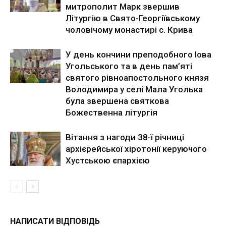
митрополит Марк звершив
Літургію в Свято-Георгіївському
чоловічому монастирі с. Крива
У день кончини преподобного Іова
Угольського та в день пам’яті
святого рівноапостольного князя
Володимира у селі Мала Уголька
була звершена святкова
Божественна літургія
Вітання з нагоди 38-ї річниці
архієрейської хіротонії керуючого
Хустською єпархією
НАПИСАТИ ВІДПОВІДЬ