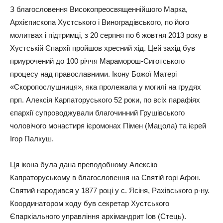
З благословення Високопреосвященнійшого Марка,
Архієпископа Хустського і Виноградівського, по його
молитвах і підтримці, з 20 серпня по 6 жовтня 2013 року в
Хустській Єпархії пройшов хресний хід. Цей захід був
приурочений до 100 річчя Мараморош-Сиготського
процесу над православними. Ікону Божої Матері
«Скоропослушниця», яка пролежала у могилі на грудях
прп. Алексія Карпаторуського 52 роки, по всіх парафіях
єпархії супроводжували благочинний Грушівського
чоловічого монастиря ієромонах Пімен (Мацола) та ієрей
Ігор Палкуш.
Ця ікона була дана преподобному Алексію
Капраторуському в благословення на Святій горі Афон.
Святий народився у 1877 році у с. Ясіня, Рахівського р-ну.
Координатором ходу був секретар Хустського
Єпархіального управління архімандрит Іов (Стець).