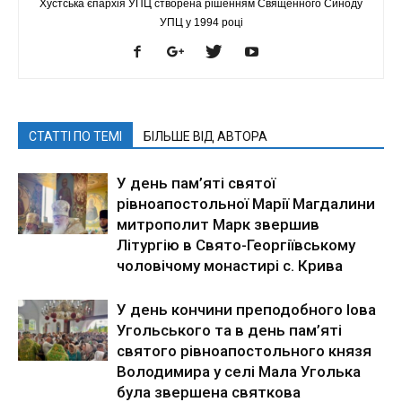
Хустська єпархія УПЦ створена рішенням Священного Синоду
УПЦ у 1994 році
СТАТТІ ПО ТЕМІ
БІЛЬШЕ ВІД АВТОРА
У день пам’яті святої
рівноапостольної Марії Магдалини
митрополит Марк звершив
Літургію в Свято-Георгіївському
чоловічому монастирі с. Крива
У день кончини преподобного Іова
Угольського та в день пам’яті
святого рівноапостольного князя
Володимира у селі Мала Уголька
була звершена святкова