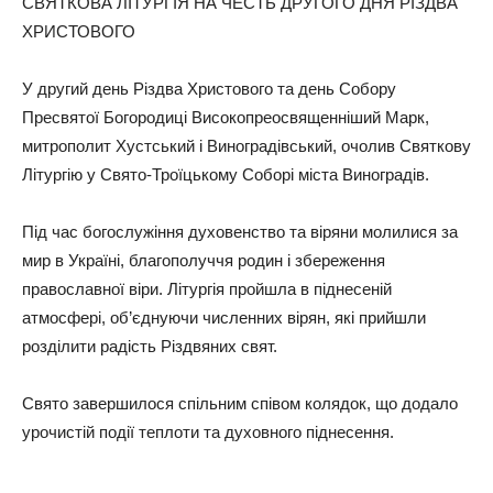
СВЯТКОВА ЛІТУРГІЯ НА ЧЕСТЬ ДРУГОГО ДНЯ РІЗДВА
ХРИСТОВОГО
У другий день Різдва Христового та день Собору
Пресвятої Богородиці Високопреосвященніший Марк,
митрополит Хустський і Виноградівський, очолив Святкову
Літургію у Свято-Троїцькому Соборі міста Виноградів.
Під час богослужіння духовенство та віряни молилися за
мир в Україні, благополуччя родин і збереження
православної віри. Літургія пройшла в піднесеній
атмосфері, об’єднуючи численних вірян, які прийшли
розділити радість Різдвяних свят.
Свято завершилося спільним співом колядок, що додало
урочистій події теплоти та духовного піднесення.