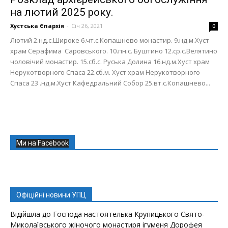
на лютий 2025 року.
Хустська Єпархія
-
Січ 26, 2021
0
Лютий 2.нд.с.Широке 6.чт.с.Копашнево монастир. 9.нд.м.Хуст
храм Серафима Саровського. 10.пн.с. Буштино 12.ср.с.Велятино
чоловічий монастир. 15.сб.с. Руська Долина 16.нд.м.Хуст храм
Нерукотворного Спаса 22.сб.м. Хуст храм Нерукотворного
Спаса 23 .нд.м.Хуст Кафедральний Собор 25.вт.с.Копашнево...
Ми на Facebook
Офіційні новини УПЦ
Відійшла до Господа настоятелька Крупицького Свято-
Миколаївського жіночого монастиря ігуменя Дорофея