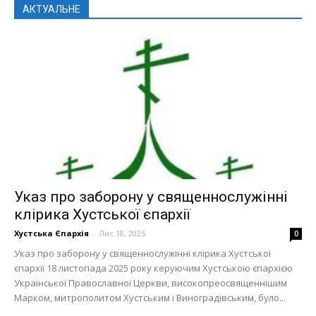
АКТУАЛЬНЕ
Указ про заборону у священнослужінні
клірика Хустської єпархії
Хустська Єпархія
-
Лис 18, 2025
0
Указ про заборону у священнослужінні клірика Хустської
єпархії 18 листопада 2025 року керуючим Хустською єпархією
Української Православної Церкви, високопреосвященнішим
Марком, митрополитом Хустським і Виноградівським, було...