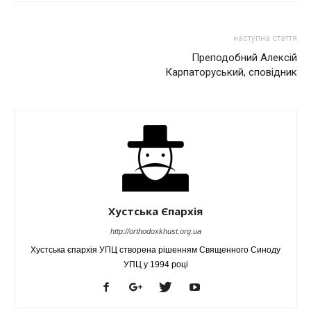
наступна стаття
Преподобний Алексій
Карпаторуський, сповідник
Хустська Єпархія
http://orthodoxkhust.org.ua
Хустська єпархія УПЦ створена рішенням Священного Синоду
УПЦ у 1994 році