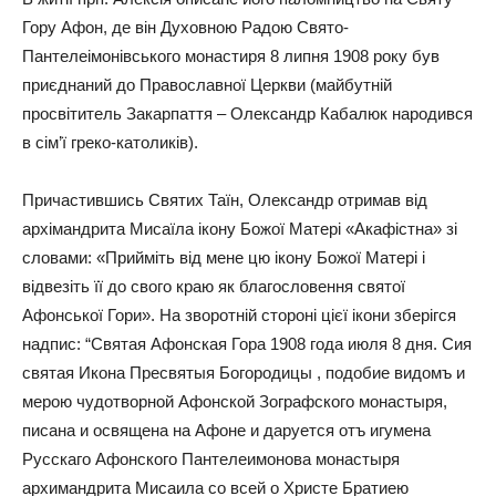
Гору Афон, де він Духовною Радою Свято-
Пантелеімонівського монастиря 8 липня 1908 року був
приєднаний до Православної Церкви (майбутній
просвітитель Закарпаття – Олександр Кабалюк народився
в сім’ї греко-католиків).
Причастившись Святих Таїн, Олександр отримав від
архімандрита Мисаїла ікону Божої Матері «Акафістна» зі
словами: «Прийміть від мене цю ікону Божої Матері і
відвезіть її до свого краю як благословення святої
Афонської Гори». На зворотній стороні цієї ікони зберігся
надпис: “Святая Афонская Гора 1908 года июля 8 дня. Сия
святая Икона Пресвятыя Богородицы , подобие видомъ и
мерою чудотворной Афонской Зографского монастыря,
писана и освящена на Афоне и даруется отъ игумена
Русскаго Афонского Пантелеимонова монастыря
архимандрита Мисаила со всей о Христе Братиею