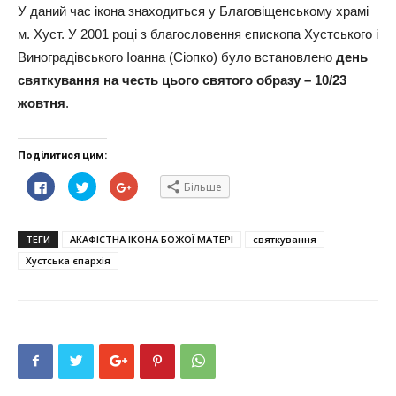
У даний час ікона знаходиться у Благовіщенському храмі
м. Хуст. У 2001 році з благословення єпископа Хустського і
Виноградівського Іоанна (Сіопко) було встановлено
день
святкування на честь цього святого образу – 10/23
жовтня
.
Поділитися цим:
Click
Click
Click
Більше
to
to
to
share
share
share
on
on
on
Facebook(Відкривається
Twitter(Відкривається
Google+
у
у
(Відкривається
ТЕГИ
АКАФІСТНА ІКОНА БОЖОЇ МАТЕРІ
святкування
новому
новому
у
вікні)
вікні)
новому
Хустська єпархія
вікні)