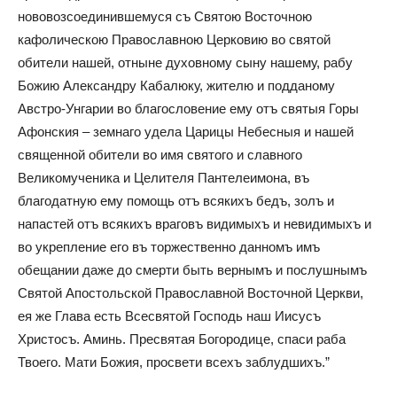
нововозсоединившемуся съ Святою Восточною
кафолическою Православною Церковию во святой
обители нашей, отныне духовному сыну нашему, рабу
Божию Александру Кабалюку, жителю и подданому
Австро-Унгарии во благословение ему отъ святыя Горы
Афонския – земнаго удела Царицы Небесныя и нашей
священной обители во имя святого и славного
Великомученика и Целителя Пантелеимона, въ
благодатную ему помощь отъ всякихъ бедъ, золъ и
напастей отъ всякихъ враговъ видимыхъ и невидимыхъ и
во укрепление его въ торжественно данномъ имъ
обещании даже до смерти быть вернымъ и послушнымъ
Святой Апостольской Православной Восточной Церкви,
ея же Глава есть Всесвятой Господь наш Иисусъ
Христосъ. Аминь. Пресвятая Богородице, спаси раба
Твоего. Мати Божия, просвети всехъ заблудшихъ.”