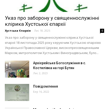
Указ про заборону у священнослужінні
клірика Хустської єпархії
Хустська Єпархія
-
Лис 18, 2025
0
Указ про заборону у священнослужінні клірика Хустської
єпархії 18 листопада 2025 року керуючим Хустською єпархією
Української Православної Церкви, високопреосвященнішим
Марком, митрополитом Хустським і Виноградівським, було...
Архієрейське Богослужіння в с.
Костилівка на горі Бутин
Лис 2, 2023
Повідомлення
Бер 16, 2022