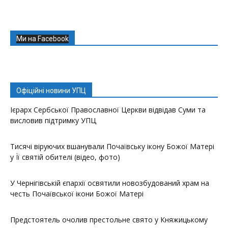
Ми на Facebook
Офіційні новини УПЦ
Ієрарх Сербської Православної Церкви відвідав Суми та
висловив підтримку УПЦ
Тисячі віруючих вшанували Почаївську ікону Божої Матері
у Її святій обителі (відео, фото)
У Чернігівській єпархії освятили новозбудований храм на
честь Почаївської ікони Божої Матері
Предстоятель очолив престольне свято у Княжицькому