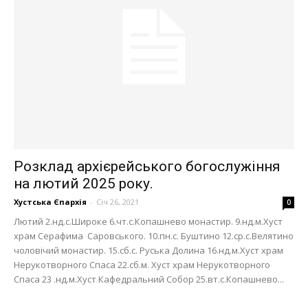
Розклад архієрейського богослужіння
на лютий 2025 року.
Хустська Єпархія
-
Січ 26, 2021
0
Лютий 2.нд.с.Широке 6.чт.с.Копашнево монастир. 9.нд.м.Хуст
храм Серафима Саровського. 10.пн.с. Буштино 12.ср.с.Велятино
чоловічий монастир. 15.сб.с. Руська Долина 16.нд.м.Хуст храм
Нерукотворного Спаса 22.сб.м. Хуст храм Нерукотворного
Спаса 23 .нд.м.Хуст Кафедральний Собор 25.вт.с.Копашнево...