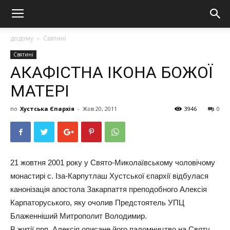
додому
Святині
Святині
АКАФІСТНА ІКОНА БОЖОЇ
МАТЕРІ
по
Хустська Єпархія
-
Жов 20, 2011
3946
0
21 жовтня 2001 року у Свято-Миколаївському чоловічому
монастирі с. Іза-Карпутлаш Хустської єпархії відбулася
канонізація апостола Закарпаття преподобного Алексія
Карпаторуського, яку очолив Предстоятель УПЦ
Блаженніший Митрополит Володимир.
В житії прп. Алексія описане його паломництво на Святу