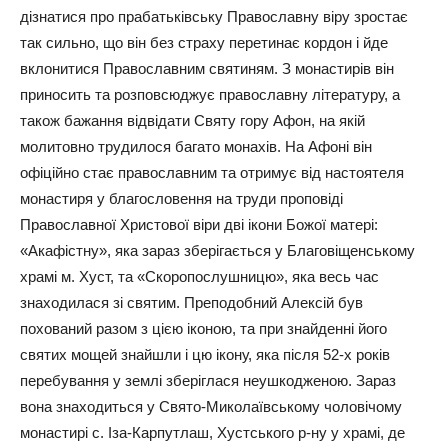
дізнатися про прабатьківську Православну віру зростає
так сильно, що він без страху перетинає кордон і йде
вклонитися Православним святиням. З монастирів він
приносить та розповсюджує православну літературу, а
також бажання відвідати Святу гору Афон, на якій
молитовно трудилося багато монахів. На Афоні він
офіційно стає православним та отримує від настоятеля
монастиря у благословення на труди проповіді
Православної Христової віри дві ікони Божої матері:
«Акафістну», яка зараз зберігається у Благовіщенському
храмі м. Хуст, та «Скоропослушницю», яка весь час
знаходилася зі святим. Преподобний Алексій був
похований разом з цією іконою, та при знайденні його
святих мощей знайшли і цю ікону, яка після 52-х років
перебування у землі зберіглася неушкодженою. Зараз
вона знаходиться у Свято-Миколаївському чоловічому
монастирі с. Іза-Карпутлаш, Хустського р-ну у храмі, де