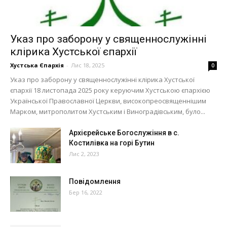
Указ про заборону у священнослужінні
клірика Хустської єпархії
Хустська Єпархія
-
Лис 18, 2025
0
Указ про заборону у священнослужінні клірика Хустської
єпархії 18 листопада 2025 року керуючим Хустською єпархією
Української Православної Церкви, високопреосвященнішим
Марком, митрополитом Хустським і Виноградівським, було...
Архієрейське Богослужіння в с.
Костилівка на горі Бутин
Лис 2, 2023
Повідомлення
Бер 16, 2022