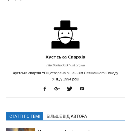
Хустська Єпархія
http://orthodoxkhust.org.ua
Хустська єпархія УПЦ створена рішенням Священного Синоду
УПЦ у 1994 році
СТАТТІ ПО ТЕМІ
БІЛЬШЕ ВІД АВТОРА