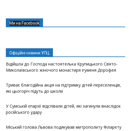
Ми на Facebook
Офіційні новини УПЦ
Відійшла до Господа настоятелька Крупицького Свято-
Миколаївського жіночого монастиря ігуменя Дорофея
Триває благодійна акція на підтримку дітей-переселенців,
які цьогоріч підуть до школи
У Сумській єпархії відспівали дітей, які загинули внаслідок
російського удару
Міський голова Львова подякував митрополиту Філарету