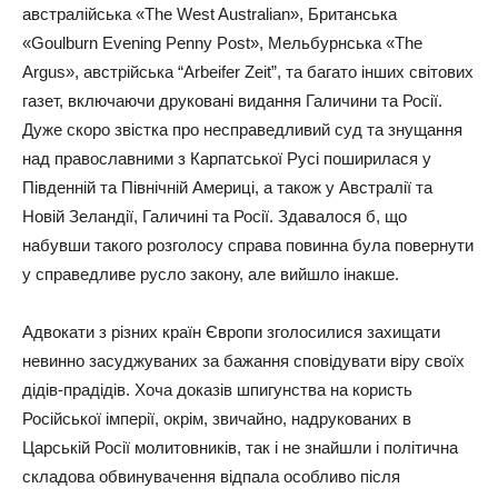
австралійська «The West Australian», Британська
«Goulburn Evening Penny Post», Мельбурнська «The
Argus», австрійська “Arbeifer Zeit”, та багато інших світових
газет, включаючи друковані видання Галичини та Росії.
Дуже скоро звістка про несправедливий суд та знущання
над православними з Карпатської Русі поширилася у
Південній та Північній Америці, а також у Австралії та
Новій Зеландії, Галичині та Росії. Здавалося б, що
набувши такого розголосу справа повинна була повернути
у справедливе русло закону, але вийшло інакше.
Адвокати з різних країн Європи зголосилися захищати
невинно засуджуваних за бажання сповідувати віру своїх
дідів-прадідів. Хоча доказів шпигунства на користь
Російської імперії, окрім, звичайно, надрукованих в
Царській Росії молитовників, так і не знайшли і політична
складова обвинувачення відпала особливо після