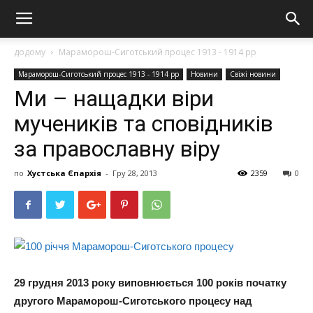
додому
Мараморош-Сиготський процес 1913 - 1914 рр
Мараморош-Сиготський процес 1913 - 1914 рр
Новини
Свіжі новини
Ми – нащадки віри
мучеників та сповідників
за православну віру
по
Хустська Єпархія
-
Гру 28, 2013
2359
0
29 грудня 2013 року виповнюється 100 років початку
другого Мараморош-Сиготського процесу над