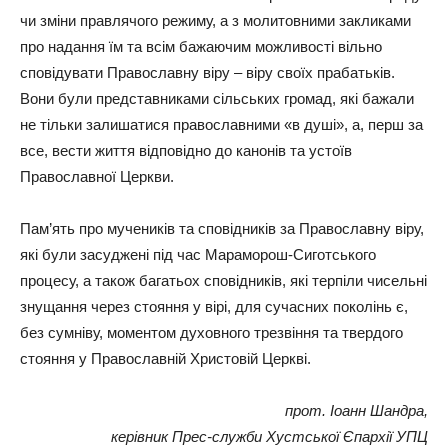
чи зміни правлячого режиму, а з молитовними закликами
про надання їм та всім бажаючим можливості вільно
сповідувати Православну віру – віру своїх прабатьків.
Вони були представниками сільських громад, які бажали
не тільки залишатися православними «в душі», а, перш за
все, вести життя відповідно до канонів та устоїв
Православної Церкви.
Пам’ять про мучеників та сповідників за Православну віру,
які були засуджені під час Мараморош-Сиготського
процесу, а також багатьох сповідників, які терпіли чисельні
знущання через стояння у вірі, для сучасних поколінь є,
без сумніву, моментом духовного трезвіння та твердого
стояння у Православній Христовій Церкві.
прот. Іоанн Шандра,
керівник Прес-служби Хустської Єпархії УПЦ