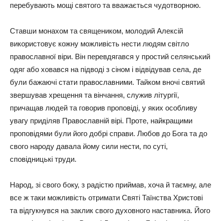
перебувають мощі святого та вважається чудотворною.
Ставши монахом та священиком, молодий Алексій
використовує кожну можливість нести людям світло
православної віри. Він перевдягався у простий селянський
одяг або ховався на підводі з сіном і відвідував села, де
були бажаючі стати православними. Тайком вночі святий
звершував хрещення та вінчання, служив літургії,
причащав людей та говорив проповіді, у яких особливу
увагу приділяв Православній вірі. Проте, найкращими
проповідями були його добрі справи. Любов до Бога та до
свого народу давала йому сили нести, по суті,
сповідницькі труди.
Народ, зі свого боку, з радістю приймав, хоча й таємну, але
все ж таки можливість отримати Святі Таїнства Христові
та відгукнувся на заклик свого духовного наставника. Його