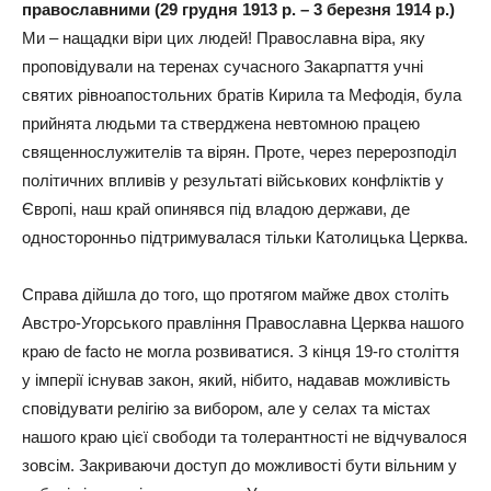
православними (29 грудня 1913 р. – 3 березня 1914 р.)
Ми – нащадки віри цих людей!
Православна віра, яку
проповідували на теренах сучасного Закарпаття учні
святих рівноапостольних братів Кирила та Мефодія, була
прийнята людьми та стверджена невтомною працею
священнослужителів та вірян. Проте, через перерозподіл
політичних впливів у результаті військових конфліктів у
Європі, наш край опинявся під владою держави, де
односторонньо підтримувалася тільки Католицька Церква.
Справа дійшла до того, що протягом майже двох століть
Австро-Угорського правління Православна Церква нашого
краю de facto не могла розвиватися. З кінця 19-го століття
у імперії існував закон, який, нібито, надавав можливість
сповідувати релігію за вибором, але у селах та містах
нашого краю цієї свободи та толерантності не відчувалося
зовсім. Закриваючи доступ до можливості бути вільним у