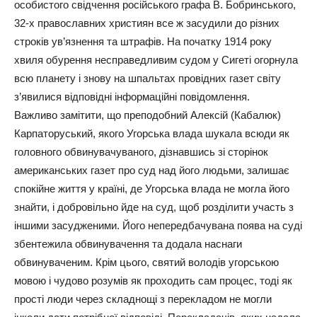
особистого свідчення російського графа В. Бобринського,
32-х православних християн все ж засудили до різних
строків ув’язнення та штрафів. На початку 1914 року
хвиля обурення несправедливим судом у Сигеті огорнула
всю планету і знову на шпальтах провідних газет світу
з’явилися відповідні інформаційні повідомлення.
Важливо замітити, що преподобний Алексій (Кабалюк)
Карпаторуський, якого Угорська влада шукала всюди як
головного обвинувачуваного, дізнавшись зі сторінок
американських газет про суд над його людьми, залишає
спокійне життя у країні, де Угорська влада не могла його
знайти, і добровільно йде на суд, щоб розділити участь з
іншими засудженими. Його непередбачувана поява на суді
збентежила обвинувачення та додала наснаги
обвинуваченим. Крім цього, святий володів угорською
мовою і чудово розумів як проходить сам процес, тоді як
прості люди через складнощі з перекладом не могли