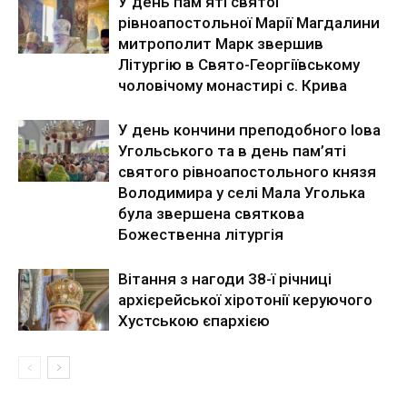
У день пам’яті святої
рівноапостольної Марії Магдалини
митрополит Марк звершив
Літургію в Свято-Георгіївському
чоловічому монастирі с. Крива
У день кончини преподобного Іова
Угольського та в день пам’яті
святого рівноапостольного князя
Володимира у селі Мала Уголька
була звершена святкова
Божественна літургія
Вітання з нагоди 38-ї річниці
архієрейської хіротонії керуючого
Хустською єпархією