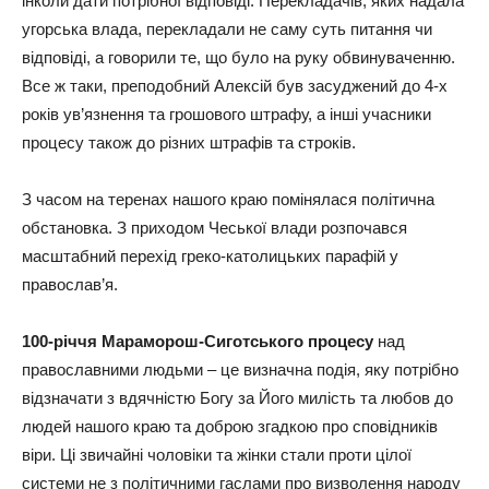
інколи дати потрібної відповіді. Перекладачів, яких надала
угорська влада, перекладали не саму суть питання чи
відповіді, а говорили те, що було на руку обвинуваченню.
Все ж таки, преподобний Алексій був засуджений до 4-х
років ув’язнення та грошового штрафу, а інші учасники
процесу також до різних штрафів та строків.
З часом на теренах нашого краю помінялася політична
обстановка. З приходом Чеської влади розпочався
масштабний перехід греко-католицьких парафій у
православ’я.
100-річчя Мараморош-Сиготського процесу
над
православними людьми – це визначна подія, яку потрібно
відзначати з вдячністю Богу за Його милість та любов до
людей нашого краю та доброю згадкою про сповідників
віри. Ці звичайні чоловіки та жінки стали проти цілої
системи не з політичними гаслами про визволення народу