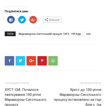
Поділитися цим:
Click
Click
Click
Більше
to
to
to
share
share
share
on
on
on
Facebook(Відкривається
Twitter(Відкривається
Google+
у
у
(Відкривається
ТЕГИ
Мараморош-Сиготський процес 1913 - 1914 рр
топ
новому
новому
у
вікні)
вікні)
новому
вікні)
попередня стаття
наступна стаття
ХУСТ-ІЗА. Почалося
Хрест до 100-річчя
святкування 100 річчя
Мараморош-Сиготського
Мараморош-Сиготського
процесу встановлено на горі
процесу
біля с. Іза