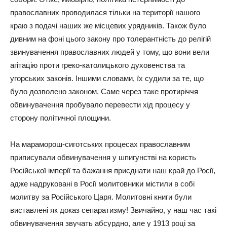
православних проводилася тільки на території нашого
краю з подачі наших же місцевих урядників. Також було
дивним на фоні цього закону про толерантність до релігій
звинувачення православних людей у тому, що вони вели
агітацію проти греко-католицького духовенства та
угорських законів. Іншими словами, їх судили за те, що
було дозволено законом. Саме через таке протиріччя
обвинувачення пробувало перевести хід процесу у
сторону політичної площини.
На мараморош-сиготських процесах православним
приписували обвинувачення у шпигунстві на користь
Російської імперії та бажання приєднати наш край до Росії,
адже надруковані в Росії молитовники містили в собі
молитву за Російського Царя. Молитовні книги були
виставлені як доказ сепаратизму! Звичайно, у наш час такі
обвинувачення звучать абсурдно, але у 1913 році за