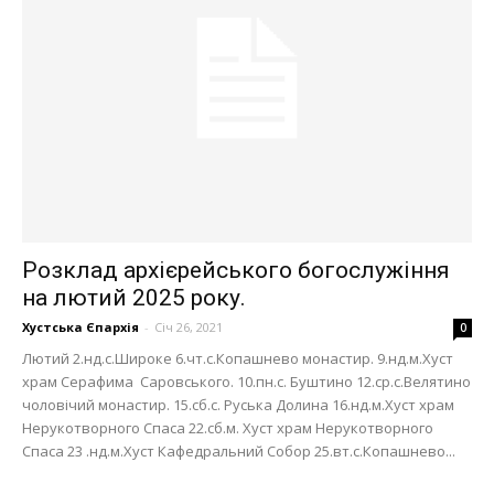
Розклад архієрейського богослужіння
на лютий 2025 року.
Хустська Єпархія
-
Січ 26, 2021
0
Лютий 2.нд.с.Широке 6.чт.с.Копашнево монастир. 9.нд.м.Хуст
храм Серафима Саровського. 10.пн.с. Буштино 12.ср.с.Велятино
чоловічий монастир. 15.сб.с. Руська Долина 16.нд.м.Хуст храм
Нерукотворного Спаса 22.сб.м. Хуст храм Нерукотворного
Спаса 23 .нд.м.Хуст Кафедральний Собор 25.вт.с.Копашнево...