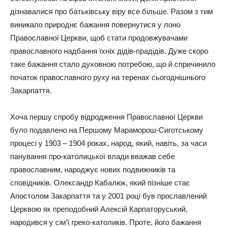
дізнавалися про батьківську віру все більше. Разом з тим
виникало природнє бажання повернутися у лоно
Православної Церкви, щоб стати продовжувачами
православного надбання їхніх дідів-прадідів. Дуже скоро
таке бажання стало духовною потребою, що й спричинило
початок православного руху на теренах сьогоднішнього
Закарпаття.
Хоча першу спробу відродження Православної Церкви
було подавлено на Першому Мараморош-Сиготському
процесі у 1903 – 1904 роках, народ, який, навіть, за часи
панування про-католицької влади вважав себе
православним, народжує нових подвижників та
сповідників. Олександр Кабалюк, який пізніше стає
Апостолом Закарпаття та у 2001 році був прославлений
Церквою як преподобний Алексій Карпаторуський,
народився у сім’ї греко-католиків. Проте, його бажання