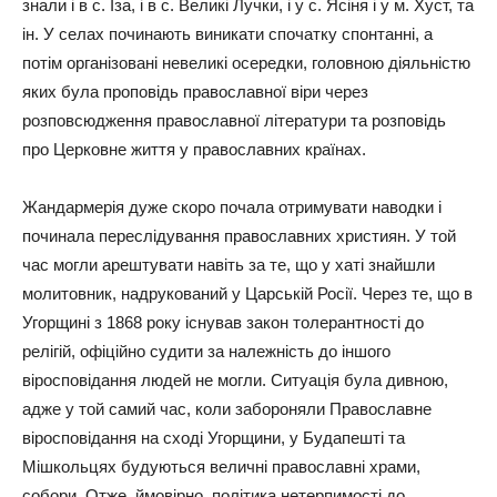
знали і в с. Іза, і в с. Великі Лучки, і у с. Ясіня і у м. Хуст, та
ін. У селах починають виникати спочатку спонтанні, а
потім організовані невеликі осередки, головною діяльністю
яких була проповідь православної віри через
розповсюдження православної літератури та розповідь
про Церковне життя у православних країнах.
Жандармерія дуже скоро почала отримувати наводки і
починала переслідування православних християн. У той
час могли арештувати навіть за те, що у хаті знайшли
молитовник, надрукований у Царській Росії. Через те, що в
Угорщині з 1868 року існував закон толерантності до
релігій, офіційно судити за належність до іншого
віросповідання людей не могли. Ситуація була дивною,
адже у той самий час, коли забороняли Православне
віросповідання на сході Угорщини, у Будапешті та
Мішкольцях будуються величні православні храми,
собори. Отже, ймовірно, політика нетерпимості до