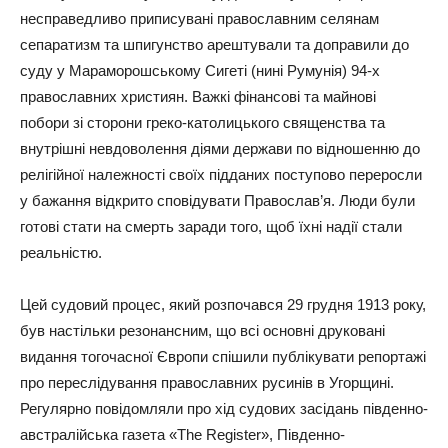
несправедливо приписувані православним селянам
сепаратизм та шпигунство арештували та доправили до
суду у Мараморошському Сигеті (нині Румунія) 94-х
православних християн. Важкі фінансові та майнові
побори зі сторони греко-католицького священства та
внутрішні невдоволення діями держави по відношенню до
релігійної належності своїх підданих поступово переросли
у бажання відкрито сповідувати Православ’я. Люди були
готові стати на смерть заради того, щоб їхні надії стали
реальністю.
Цей судовий процес, який розпочався 29 грудня 1913 року,
був настільки резонансним, що всі основні друковані
видання тогочасної Європи спішили публікувати репортажі
про переслідування православних русинів в Угорщині.
Регулярно повідомляли про хід судових засідань південно-
австралійська газета «The Register», Південно-