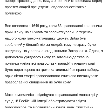
виборі віросповідання, влада Угорщини створювала серед
простих людей прецедент невдоволеності такою
політикою.
Все почалося з 1649 року, коли 63 православні священики
прийняли унію з Римом та започаткували на теренах
нашого краю греко-католицьку церкву. Вибір був
зроблений у більшій мірі за людей, тому не зразу було
введено унію у селах сьогоднішнього Закарпаття. Однак, з
допомогою урядового тиску та загально-державної
політики майже всі православні парафії у нашому краї
було перетворено на греко-католицькі без права вибору,
адже після смерті православного єпископа висвячувати
православних священиків не було кому.
Маючи можливість відвідувати православні монастирі у
сусідній Російській імперії або отримувати звідти
богослужбові та віровчительні книги, деякі християни