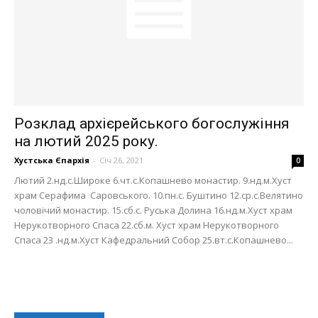
Розклад архієрейського богослужіння
на лютий 2025 року.
Хустська Єпархія
-
Січ 26, 2021
0
Лютий 2.нд.с.Широке 6.чт.с.Копашнево монастир. 9.нд.м.Хуст
храм Серафима Саровського. 10.пн.с. Буштино 12.ср.с.Велятино
чоловічий монастир. 15.сб.с. Руська Долина 16.нд.м.Хуст храм
Нерукотворного Спаса 22.сб.м. Хуст храм Нерукотворного
Спаса 23 .нд.м.Хуст Кафедральний Собор 25.вт.с.Копашнево...