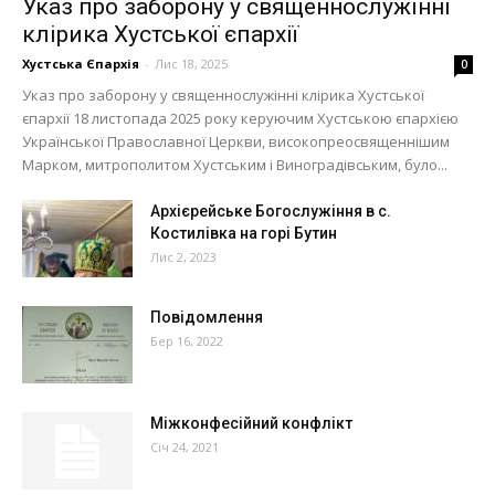
Указ про заборону у священнослужінні
клірика Хустської єпархії
Хустська Єпархія
-
Лис 18, 2025
0
Указ про заборону у священнослужінні клірика Хустської
єпархії 18 листопада 2025 року керуючим Хустською єпархією
Української Православної Церкви, високопреосвященнішим
Марком, митрополитом Хустським і Виноградівським, було...
Архієрейське Богослужіння в с.
Костилівка на горі Бутин
Лис 2, 2023
Повідомлення
Бер 16, 2022
Міжконфесійний конфлікт
Січ 24, 2021