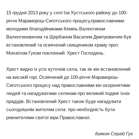
15 грудня 2013 року у селі Іза Хустського району до 100-
річчя Мараморош-Сиготського процесу,православними
молодими благодійниками Кемінь Валентином
Валентиновичем та Щербаном Василем Дмитровичем був
встановлений та освячений священиком храму прот.
Михаїлом Гуком поклонний Хрест Господень.
Хрест видно із усіх куточків села, так як він встановлений
на високій горі. Освячений до 100-річчя Мараморош-
Сиготського процесу над православними він охоронятиме
людей та нагадуватиме селянам про великий подвиг їхніх
прадідів. Встановлений Хрест також буде нагадувати
сьогоднішнім жителям села про необхідність бути
ревнителями святої віри Православної.
диякон Сергій Гук