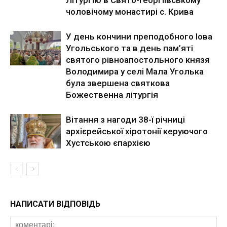
чоловічому монастирі с. Крива
У день кончини преподобного Іова
Угольського та в день пам’яті
святого рівноапостольного князя
Володимира у селі Мала Уголька
була звершена святкова
Божественна літургія
Вітання з нагоди 38-ї річниці
архієрейської хіротонії керуючого
Хустською єпархією
НАПИСАТИ ВІДПОВІДЬ