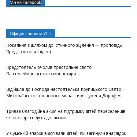
Ми на Facebook
Офіційні новини УПЦ
Покаяння є шляхом до істинного зцілення — проповідь
Предстоятеля (відео)
Предстоятель очолив престольне свято
Пантелеймонівського монастиря
Відійшла до Господа настоятелька Крупицького Свято-
Миколаївського жіночого монастиря ігуменя Дорофея
Триває благодійна акція на підтримку дітей-переселенців,
які цьогоріч підуть до школи
У Сумській єпархії відспівали дітей, які загинули внаслідок