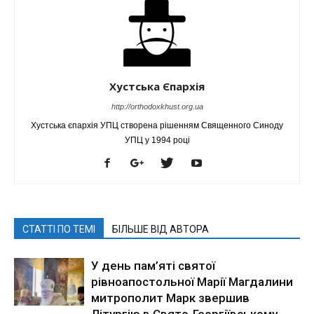
Хустська Єпархія
http://orthodoxkhust.org.ua
Хустська єпархія УПЦ створена рішенням Священного Синоду
УПЦ у 1994 році
СТАТТІ ПО ТЕМІ
БІЛЬШЕ ВІД АВТОРА
У день пам’яті святої
рівноапостольної Марії Магдалини
митрополит Марк звершив
Літургію в Свято-Георгіївському