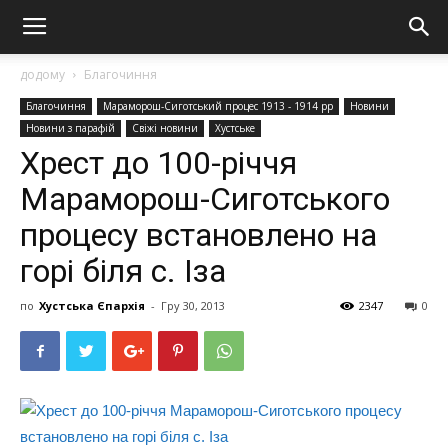
додому
Благочиння
Благочиння
Мараморош-Сиготський процес 1913 - 1914 рр
Новини
Новини з парафій
Свіжі новини
Хустське
Хрест до 100-річчя
Мараморош-Сиготського
процесу встановлено на
горі біля с. Іза
по
Хустська Єпархія
-
Гру 30, 2013
2347
0